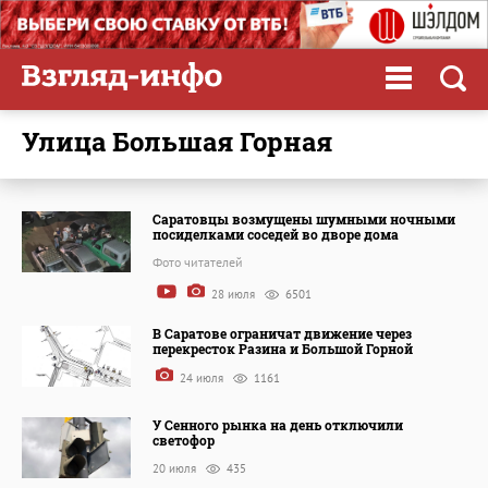
улица Большая Горная
Саратовцы возмущены шумными ночными
посиделками соседей во дворе дома
Фото читателей
28 июля
6501
В Саратове ограничат движение через
перекресток Разина и Большой Горной
24 июля
1161
У Сенного рынка на день отключили
светофор
20 июля
435