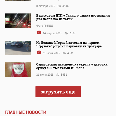
8 октября 2025
4546
В массовом ДТП у Сенного рынка пострадали
два человека из такси
Фото ГИБДД
14 августа 2025
2327
На Большой Горной автохам на черном
"Крузаке" устроил парковку на тротуаре
31 июля 2025
4381
Саратовская пенсионерка украла у девочки
сумку с 10 тысячами и iPhone
21 июля 2025
3631
загрузить еще
ГЛАВНЫЕ НОВОСТИ