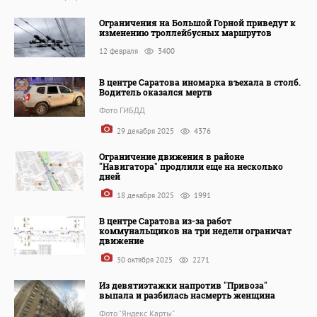
Ограничения на Большой Горной приведут к
изменению троллейбусных маршрутов
12 февраля
3400
В центре Саратова иномарка въехала в столб.
Водитель оказался мертв
Фото ГИБДД
29 декабря 2025
4376
Ограничение движения в районе
"Навигатора" продлили еще на несколько
дней
18 декабря 2025
1991
В центре Саратова из-за работ
коммунальщиков на три недели ограничат
движение
30 октября 2025
2271
Из девятиэтажки напротив "Привоза"
выпала и разбилась насмерть женщина
Фото "Яндекс Карты"