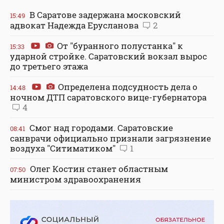
В Саратове задержана московский
15:49
адвокат Надежда Ерусланова
2
От "буранного полустанка" к
15:33
ударной стройке. Саратовский вокзал вырос
до третьего этажа
Определена подсудность дела о
14:48
ночном ДТП саратовского вице-губернатора
4
Смог над городами. Саратовские
08:41
санврачи официально признали загрязнение
воздуха "Ситиматиком"
1
Олег Костин станет областным
07:50
министром здравоохранения