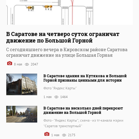
В Саратове на четверо суток ограничат
движение по Большой Горной
С сегодняшнего вечера в Кировском районе Саратова
ограничат движение на улице Большая Горная
8 мая
2047
В Саратове здания на Кутякова и Большой
Горной признаны ценными для истории
Фото "Яндекс Карты"
1 мая
1464
В Саратове на несколько дней перекроют
движение на Большой Горной
Фото - "Яндекс Карты"; схема - из тг-канала мэрии
"Саратов транспортный"
1 мая
2175