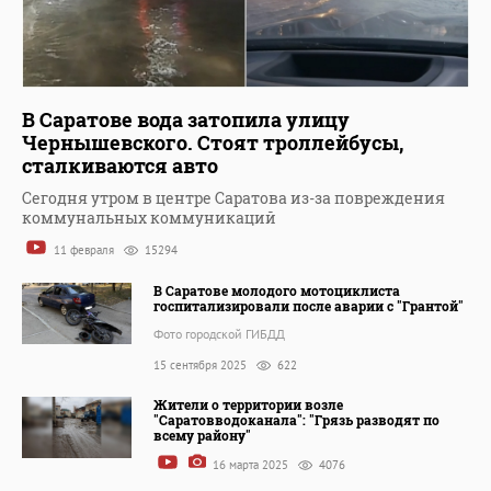
В Саратове вода затопила улицу
Чернышевского. Стоят троллейбусы,
сталкиваются авто
Сегодня утром в центре Саратова из-за повреждения
коммунальных коммуникаций
11 февраля
15294
В Саратове молодого мотоциклиста
госпитализировали после аварии с "Грантой"
Фото городской ГИБДД
15 сентября 2025
622
Жители о территории возле
"Саратовводоканала": "Грязь разводят по
всему району"
16 марта 2025
4076