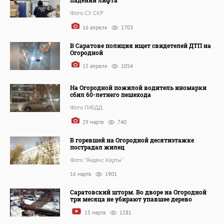
Фото СУ СКР
16 апреля
1703
В Саратове полиция ищет свидетелей ДТП на
Огородной
15 апреля
1054
На Огородной пожилой водитель иномарки
сбил 60-летнего пешехода
Фото ГИБДД
29 марта
740
В горевшей на Огородной десятиэтажке
пострадал жилец
Фото "Яндекс Карты"
16 марта
1901
Саратовский шторм. Во дворе на Огородной
три месяца не убирают упавшее дерево
15 марта
1281