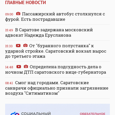
ГЛАВНЫЕ НОВОСТИ
Пассажирский автобус столкнулся с
09:00
фурой. Есть пострадавшие
В Саратове задержана московский
15:49
адвокат Надежда Ерусланова
От "буранного полустанка" к
15:33
ударной стройке. Саратовский вокзал вырос
до третьего этажа
Определена подсудность дела о
14:48
ночном ДТП саратовского вице-губернатора
Смог над городами. Саратовские
08:41
санврачи официально признали загрязнение
воздуха "Ситиматиком"