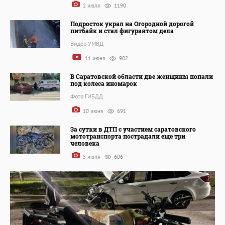
2 июля
1190
Подросток украл на Огородной дорогой
питбайк и стал фигурантом дела
Видео УМВД
11 июня
902
В Саратовской области две женщины попали
под колеса иномарок
Фото ГИБДД
10 июня
691
За сутки в ДТП с участием саратовского
мототранспорта пострадали еще три
человека
5 июня
606