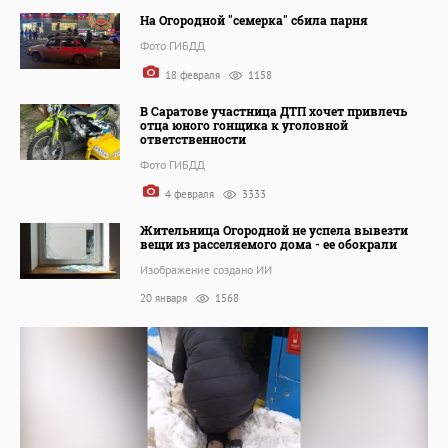
На Огородной "семерка" сбила парня
Фото ГИБДД
18 февраля
1158
В Саратове участница ДТП хочет привлечь
отца юного гонщика к уголовной
ответственности
Фото ГИБДД
4 февраля
3333
Жительница Огородной не успела вывезти
вещи из расселяемого дома - ее обокрали
Изображение создано ИИ
20 января
1568