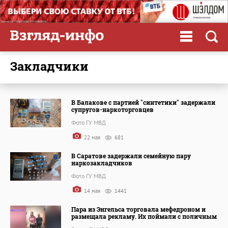
закладчики
В Балакове с партией "синтетики" задержали
супругов-наркоторговцев
Фото ГУ МВД
22 мая
681
В Саратове задержали семейную пару
наркозакладчиков
Фото ГУ МВД
14 мая
1441
Пара из Энгельса торговала мефедроном и
размещала рекламу. Их поймали с поличным