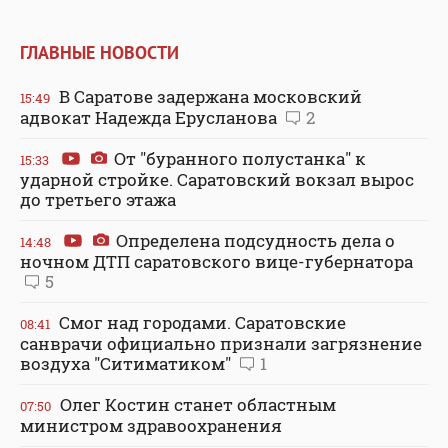
ГЛАВНЫЕ НОВОСТИ
В Саратове задержана московский
15:49
адвокат Надежда Ерусланова
2
От "буранного полустанка" к
15:33
ударной стройке. Саратовский вокзал вырос
до третьего этажа
Определена подсудность дела о
14:48
ночном ДТП саратовского вице-губернатора
5
Смог над городами. Саратовские
08:41
санврачи официально признали загрязнение
воздуха "Ситиматиком"
1
Олег Костин станет областным
07:50
министром здравоохранения