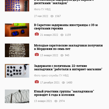
десятками "закладок"
Фото ГУ МВД
27 мая 2022
1567
В Саратове задержаны иностранцы с 35-ю
свертками героина
21 января 2022
1159
Молодые саратовские закладчики получили
в Мордовии по семь лет
13 января 2022
945
Задержали с поличным. 22-летние
закладчики "работали в интернет-магазине"
Фото пресс-службы ГУ МВД
17 декабря 2021
1480
Юный участник группы "закладчиков"
проведет 4 года в колонии
13 января 2021
2974