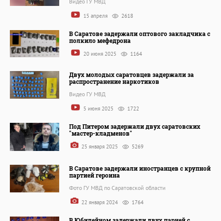
Видео ГУ МВД
15 апреля
2618
В Саратове задержали оптового закладчика с
полкило мефедрона
20 июня 2025
1164
Двух молодых саратовцев задержали за
распространение наркотиков
Видео ГУ МВД
5 июня 2025
1722
Под Питером задержали двух саратовских
"мастер-кладменов"
25 января 2025
5269
В Саратове задержали иностранцев с крупной
партией героина
Фото ГУ МВД по Саратовской области
22 января 2024
1764
В Юбилейном задержали двух парней с