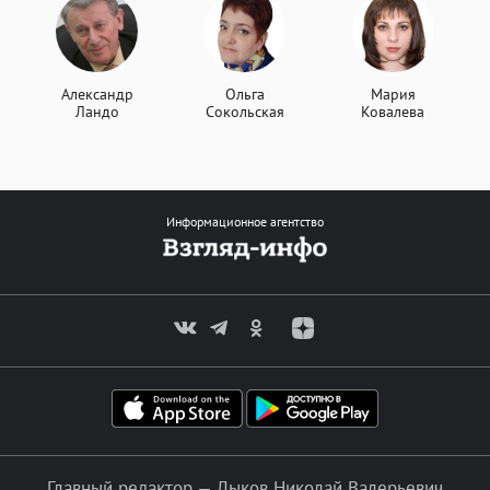
Александр
Ольга
Мария
Ландо
Сокольская
Ковалева
Информационное агентство
Главный редактор — Лыков Николай Валерьевич