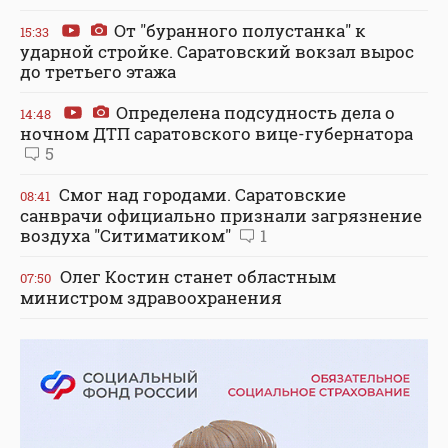
От "буранного полустанка" к
15:33
ударной стройке. Саратовский вокзал вырос
до третьего этажа
Определена подсудность дела о
14:48
ночном ДТП саратовского вице-губернатора
5
Смог над городами. Саратовские
08:41
санврачи официально признали загрязнение
воздуха "Ситиматиком"
1
Олег Костин станет областным
07:50
министром здравоохранения