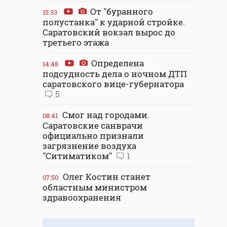
От "буранного
15:33
полустанка" к ударной стройке.
Саратовский вокзал вырос до
третьего этажа
Определена
14:48
подсудность дела о ночном ДТП
саратовского вице-губернатора
5
Смог над городами.
08:41
Саратовские санврачи
официально признали
загрязнение воздуха
"Ситиматиком"
1
Олег Костин станет
07:50
областным министром
здравоохранения