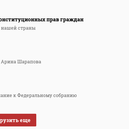
конституционных прав граждан
я нашей страны
я Арина Шарапова
лание к Федеральному собранию
грузить еще