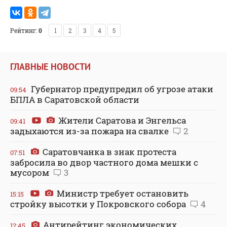
Рейтинг:
0
1
2
3
4
5
ГЛАВНЫЕ НОВОСТИ
Губернатор предупредил об угрозе атаки
09:54
БПЛА в Саратовской области
Жители Саратова и Энгельса
09:41
задыхаются из-за пожара на свалке
2
Саратовчанка в знак протеста
07:51
забросила во двор частного дома мешки с
мусором
3
Министр требует остановить
15:15
стройку высотки у Покровского собора
4
Антирейтинг экономических
12:45