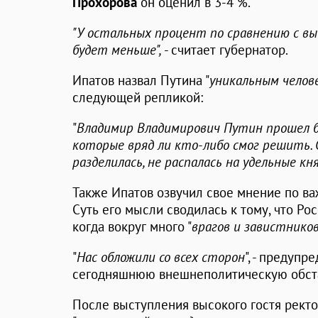
Прохорова
он оценил в 3-4 %.
"У остальных процент по сравнению с вы
будет меньше",
- считает губернатор.
Ипатов назвал Путина "
уникальным челов
следующей репликой:
"
Владимир Владимирович Путин прошел б
которые вряд ли кто-либо смог решить. О
разделилась, не распалась на удельные к
Также Ипатов озвучил свое мнение по в
Суть его мысли сводилась к тому, что Ро
когда вокруг много "
врагов и завистнико
"
Нас обложили со всех сторон
", - предуп
сегодняшнюю внешнеполитическую обстан
После выступления высокого гостя ректо