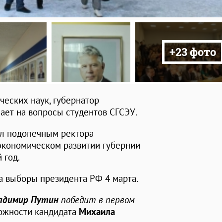
+23 фото
ческих наук, губернатор
ает на вопросы студентов СГСЭУ.
ал подопечным ректора
экономическом развитии губернии
 год.
а выборы президента РФ 4 марта.
адимир Путин
победит в первом
можности кандидата
Михаила