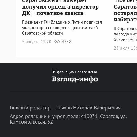
получил орден, а директор
Саратов
ДК – почетное звание
потерял
избират
Президент РФ Владимир Путин подписал
указ, которым поощрены двое жителей
В Саратовск
Саратовской области
полгода чи
более чем н
5 августа 12:20
3848
28 июля 15
Информационное агентство
Главный редактор — Лыков Николай Валерьевич
Адрес редакции и учредителя: 410031, Саратов, ул.
Комсомольская, 52