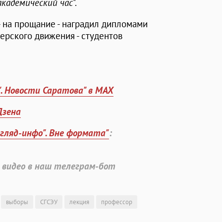
академический час
".
 на прощание - наградил дипломами
ерского движения - студентов
". Новости Саратова" в MAX
Дзена
згляд-инфо". Вне формата"
:
 видео в наш телеграм-бот
выборы
СГСЭУ
лекция
профессор