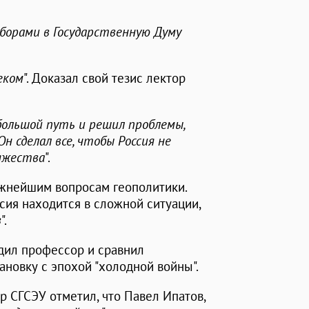
борами в Государственную Думу
еком
". Доказал свой тезис лектор
ольшой путь и решил проблемы,
н сделал все, чтобы Россия не
няжества
".
ажнейшим вопросам геополитики.
ссия находится в сложной ситуации,
в
".
редил профессор и сравнил
овку с эпохой "холодной войны".
р СГСЭУ отметил, что Павел Ипатов,