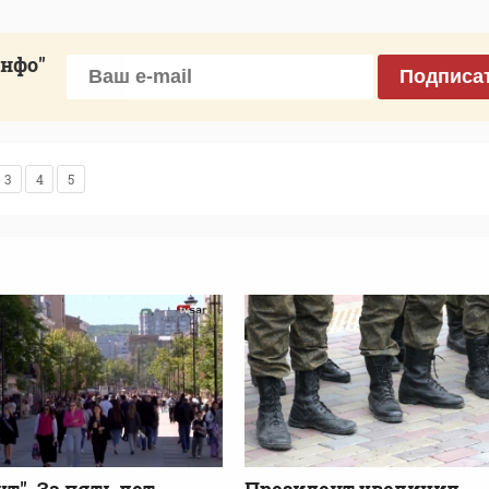
инфо"
Подписа
3
4
5
ут". За пять лет
Президент увеличил