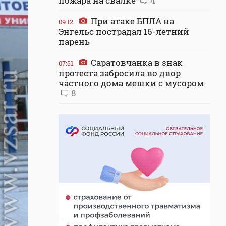
пожара на свалке
4
При атаке БПЛА на
09:12
Энгельс пострадал 16-летний
парень
Саратовчанка в знак
07:51
протеста забросила во двор
частного дома мешки с мусором
8