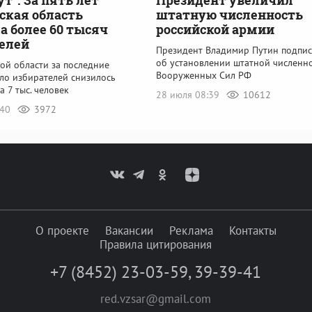
ская область
штатную численность
а более 60 тысяч
российской армии
елей
Президент Владимир Путин подпис
об установлении штатной численн
ой области за последние
Вооруженных Сил РФ
сло избирателей снизилось
а 7 тыс. человек
28 июля 08:39
10612
:40
3972
О проекте
Вакансии
Реклама
Контакты
Правила цитирования
+7 (8452) 23-03-59
,
39-39-41
red.vzsar@gmail.com