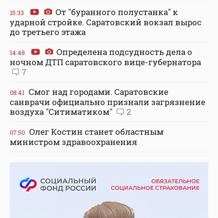
От "буранного полустанка" к
15:33
ударной стройке. Саратовский вокзал вырос
до третьего этажа
Определена подсудность дела о
14:48
ночном ДТП саратовского вице-губернатора
7
Смог над городами. Саратовские
08:41
санврачи официально признали загрязнение
воздуха "Ситиматиком"
2
Олег Костин станет областным
07:50
министром здравоохранения