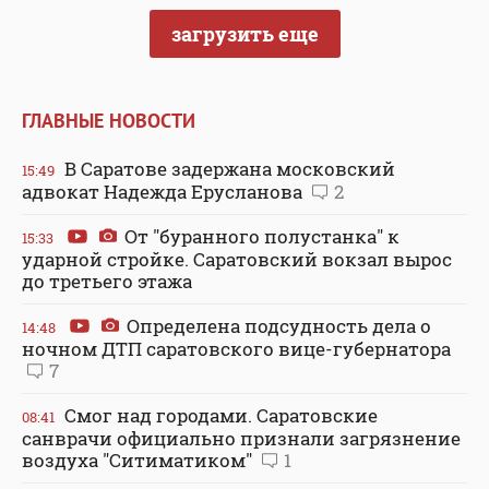
загрузить еще
ГЛАВНЫЕ НОВОСТИ
В Саратове задержана московский
15:49
адвокат Надежда Ерусланова
2
От "буранного полустанка" к
15:33
ударной стройке. Саратовский вокзал вырос
до третьего этажа
Определена подсудность дела о
14:48
ночном ДТП саратовского вице-губернатора
7
Смог над городами. Саратовские
08:41
санврачи официально признали загрязнение
воздуха "Ситиматиком"
1