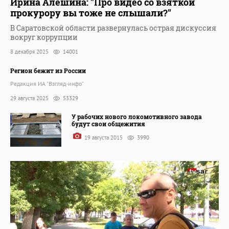
Ирина Алешина: "Про видео со взяткой
прокурору вы тоже не слышали?"
В Саратовской области развернулась острая дискуссия
вокруг коррупции
8 декабря 2025
14001
Регион бежит из России
Редакция ИА "Взгляд-инфо"
29 августа 2025
53329
У рабочих нового локомотивного завода
будут свои общежития
19 августа 2015
3990