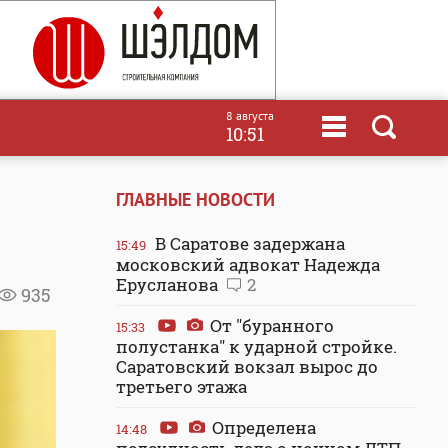
8 августа
10:51
ГЛАВНЫЕ НОВОСТИ
В Саратове задержана
15:49
московский адвокат Надежда
Ерусланова
2
935
От "буранного
15:33
полустанка" к ударной стройке.
Саратовский вокзал вырос до
третьего этажа
Определена
14:48