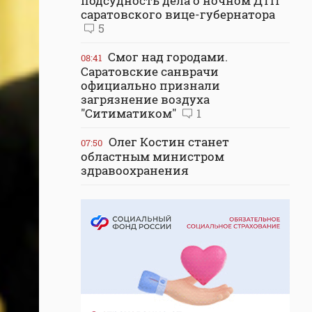
подсудность дела о ночном ДТП
саратовского вице-губернатора
5
Смог над городами.
08:41
Саратовские санврачи
официально признали
загрязнение воздуха
"Ситиматиком"
1
Олег Костин станет
07:50
областным министром
здравоохранения