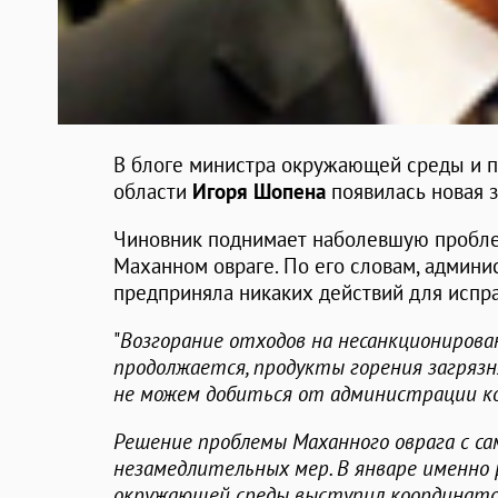
В блоге министра окружающей среды и 
области
Игоря Шопена
появилась новая з
Чиновник поднимает наболевшую пробле
Маханном овраге. По его словам, админи
предприняла никаких действий для испра
"
Возгорание отходов на несанкционирован
продолжается, продукты горения загрязн
не можем добиться от администрации к
Решение проблемы Маханного оврага с са
незамедлительных мер. В январе именно
окружающей среды выступил координато