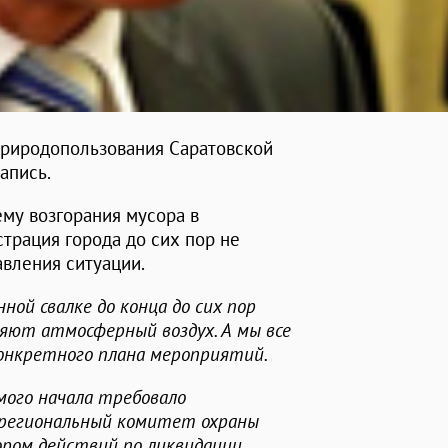
природопользования Саратовской
апись.
му возгорания мусора в
страция города до сих пор не
вления ситуации.
ной свалке до конца до сих пор
яют атмосферный воздух. А мы все
онкретного плана мероприятий.
мого начала требовало
 региональный комитет охраны
ром действий по ликвидации