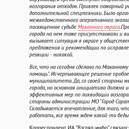
возгорания отходов. Привлек пожарный р
дополнительной спецтехники. Было орган
межведомственного оперативного эколог
посвященное судьбе
Маханного оврага
.Пр
города на нем тоже присутствовали и в
вызывает ситуация в овраге у обществен
предложения и рекомендации по исправл
реакции - никакой.
Все, что на сегодня сделано по Маханному
помощь". Исчерпывающее решение пробле
муниципалитета. Да, со своей стороны 
города, но основная инициатива должна и
эффективных мер по ликвидации возгоран
стороны администрации МО "Город Сарато
Складывается впечатление, для того, ч
работать, все время ждем какой-то беды
Корреспондент ИА "Взгляд-инфо" связалс