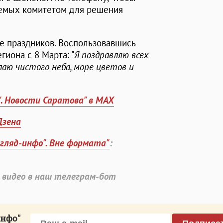
уемых комитетом для решения
е праздников. Воспользовавшись
гиона с 8 Марта: "
Я
поздравляю всех
лаю чистого неба, море цветов и
". Новости Саратова" в MAX
Дзена
згляд-инфо". Вне формата"
:
 видео в наш телеграм-бот
инфо"