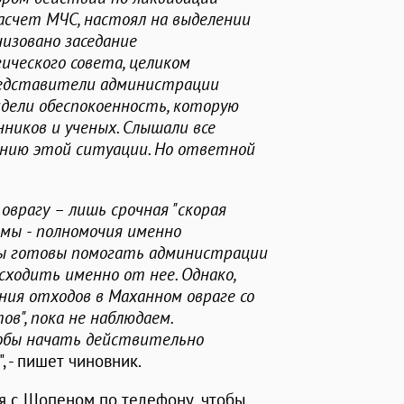
асчет МЧС, настоял на выделении
изовано заседание
ического совета, целиком
едставители администрации
идели обеспокоенность, которую
ников и ученых. Слышали все
ению этой ситуации. Но ответной
 оврагу – лишь срочная "скорая
мы - полномочия именно
мы готовы помогать администрации
сходить именно от нее. Однако,
ия отходов в Маханном овраге со
в", пока не наблюдаем.
тобы начать действительно
", - пишет чиновник.
я с Шопеном по телефону, чтобы