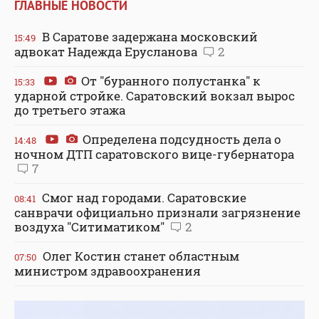
ГЛАВНЫЕ НОВОСТИ
В Саратове задержана московский
15:49
адвокат Надежда Ерусланова
2
От "буранного полустанка" к
15:33
ударной стройке. Саратовский вокзал вырос
до третьего этажа
Определена подсудность дела о
14:48
ночном ДТП саратовского вице-губернатора
7
Смог над городами. Саратовские
08:41
санврачи официально признали загрязнение
воздуха "Ситиматиком"
2
Олег Костин станет областным
07:50
министром здравоохранения