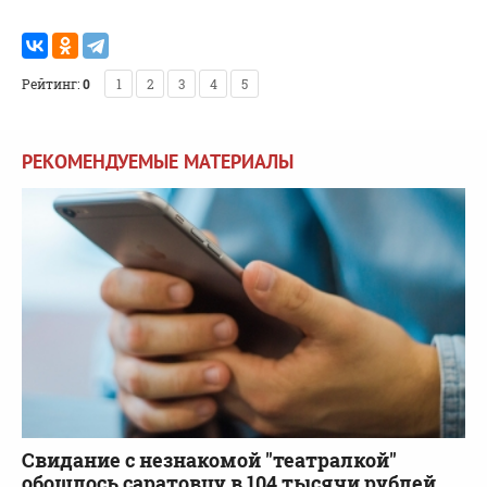
Рейтинг:
0
1
2
3
4
5
РЕКОМЕНДУЕМЫЕ МАТЕРИАЛЫ
Свидание с незнакомой "театралкой"
обошлось саратовцу в 104 тысячи рублей