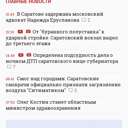
ГЛАВНЫЕ НОВОСТИ
В Саратове задержана московский
15:49
адвокат Надежда Ерусланова
2
От "буранного полустанка" к
15:33
ударной стройке. Саратовский вокзал вырос
до третьего этажа
Определена подсудность дела о
14:48
ночном ДТП саратовского вице-губернатора
7
Смог над городами. Саратовские
08:41
санврачи официально признали загрязнение
воздуха "Ситиматиком"
2
Олег Костин станет областным
07:50
министром здравоохранения