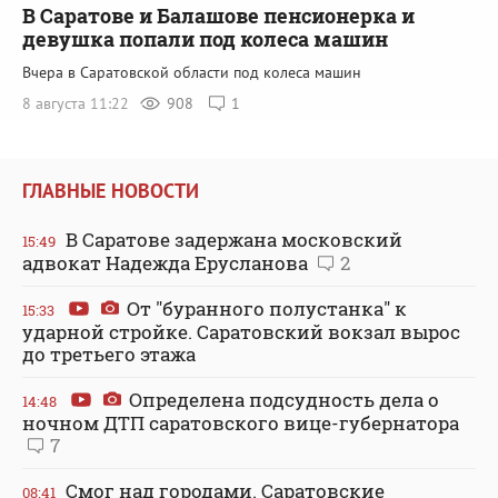
В Саратове и Балашове пенсионерка и
девушка попали под колеса машин
Вчера в Саратовской области под колеса машин
8 августа 11:22
908
1
ГЛАВНЫЕ НОВОСТИ
В Саратове задержана московский
15:49
адвокат Надежда Ерусланова
2
От "буранного полустанка" к
15:33
ударной стройке. Саратовский вокзал вырос
до третьего этажа
Определена подсудность дела о
14:48
ночном ДТП саратовского вице-губернатора
7
Смог над городами. Саратовские
08:41