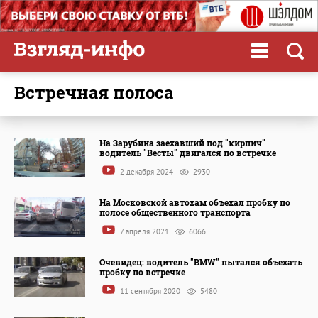
встречная полоса
На Зарубина заехавший под "кирпич"
водитель "Весты" двигался по встречке
2 декабря 2024
2930
На Московской автохам объехал пробку по
полосе общественного транспорта
7 апреля 2021
6066
Очевидец: водитель "BMW" пытался объехать
пробку по встречке
11 сентября 2020
5480