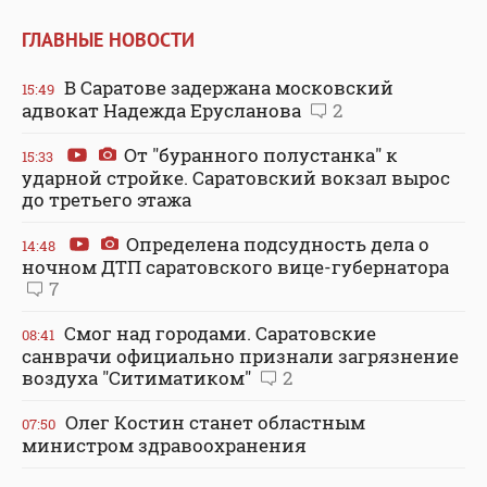
ГЛАВНЫЕ НОВОСТИ
В Саратове задержана московский
15:49
адвокат Надежда Ерусланова
2
От "буранного полустанка" к
15:33
ударной стройке. Саратовский вокзал вырос
до третьего этажа
Определена подсудность дела о
14:48
ночном ДТП саратовского вице-губернатора
7
Смог над городами. Саратовские
08:41
санврачи официально признали загрязнение
воздуха "Ситиматиком"
2
Олег Костин станет областным
07:50
министром здравоохранения