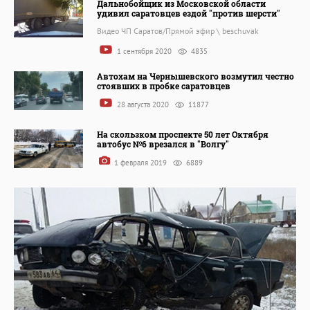
Дальнобойщик из Московской области
удивил саратовцев ездой "против шерсти"
Видео ЧП Саратов/Прямой эфир \ beschuvak
1 сентября 2020
4835
Автохам на Чернышевского возмутил честно
стоявших в пробке саратовцев
28 августа 2020
11877
На скользком проспекте 50 лет Октября
автобус №6 врезался в "Волгу"
1 февраля 2019
6889