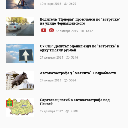
10 января 2016
2695
Водитель "Приоры" промчался по "встречке"
на улице Чернышевского
22 октября 2015
6412
СУ СКР: Депутат оценил езду по "встречке" в
одну тысячу рублей
27 февраля 2013
3146
Автокатастрофа у "Магнита". Подробности
24 января 2013
5084
Саратовец погиб в автокатастрофе под
Пензой
27 декабря 2012
2808