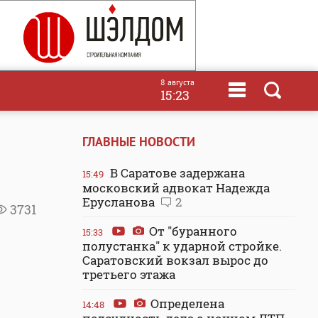
8 августа
15:23
ГЛАВНЫЕ НОВОСТИ
В Саратове задержана
15:49
московский адвокат Надежда
Ерусланова
2
3731
От "буранного
15:33
полустанка" к ударной стройке.
Саратовский вокзал вырос до
третьего этажа
Определена
14:48