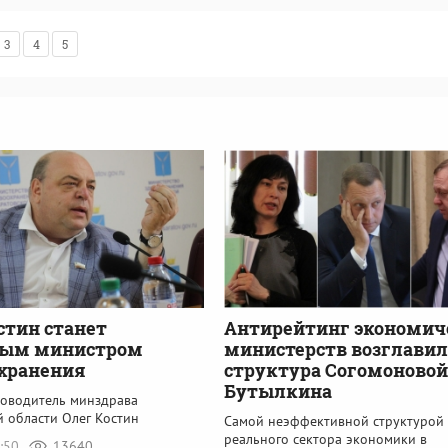
3
4
5
стин станет
Антирейтинг экономич
ным министром
министерств возглавил
хранения
структура Согомоновой
Бутылкина
оводитель минздрава
й области Олег Костин
Самой неэффективной структурой
реального сектора экономики в
7:50
13640