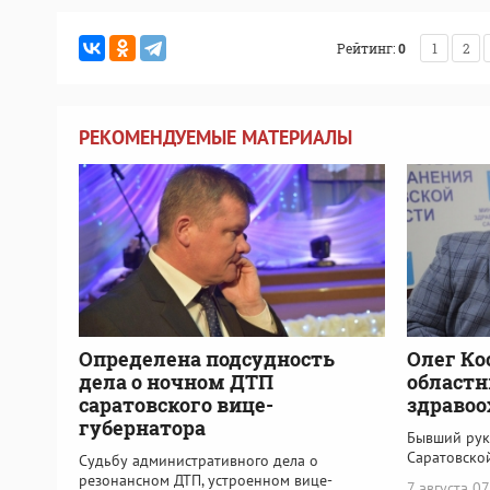
Рейтинг:
0
1
2
РЕКОМЕНДУЕМЫЕ МАТЕРИАЛЫ
Определена подсудность
Олег Ко
дела о ночном ДТП
област
саратовского вице-
здравоо
губернатора
Бывший рук
Саратовско
Судьбу административного дела о
резонансном ДТП, устроенном вице-
7 августа 0