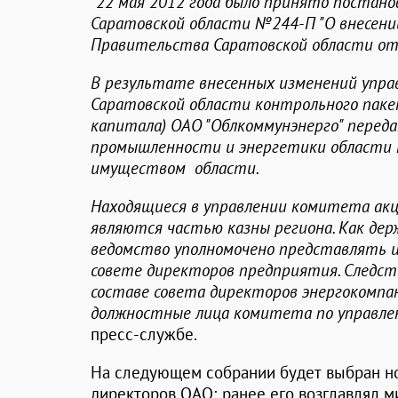
"
22 мая 2012 года было принято постан
Саратовской области №244-П "О внесени
Правительства Саратовской области от 
В результате внесенных изменений упра
Саратовской области контрольного паке
капитала) ОАО "Облкоммунэнерго" перед
промышленности и энергетики области 
имуществом области.
Находящиеся в управлении комитета акц
являются частью казны региона. Как де
ведомство уполномочено представлять 
совете директоров предприятия. Следст
составе совета директоров энергокомпан
должностные лица комитета по управл
пресс-службе.
На следующем собрании будет выбран н
директоров ОАО; ранее его возглавлял 