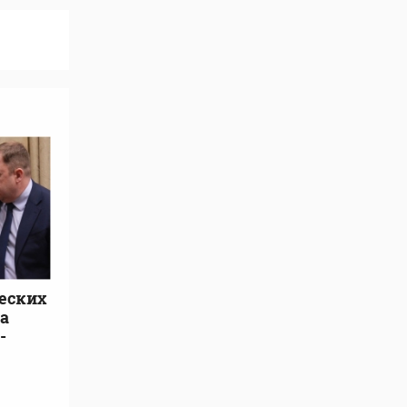
еских
а
-