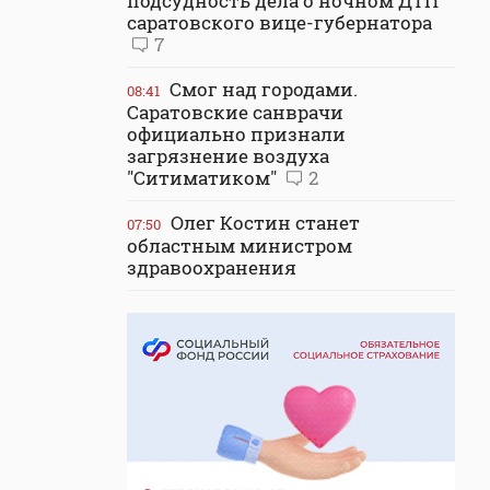
подсудность дела о ночном ДТП
саратовского вице-губернатора
7
Смог над городами.
08:41
Саратовские санврачи
официально признали
загрязнение воздуха
"Ситиматиком"
2
Олег Костин станет
07:50
областным министром
здравоохранения