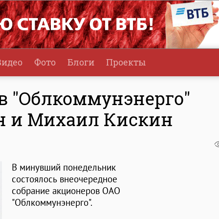
Видео
Фото
Блоги
Проекты
ов "Облкоммунэнерго"
н и Михаил Кискин
В минувший понедельник
состоялось внеочередное
собрание акционеров ОАО
"Облкоммунэнерго".