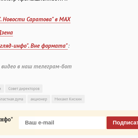
". Новости Саратова" в MAX
Дзена
згляд-инфо". Вне формата"
:
 видео в наш телеграм-бот
и
Совет директоров
бластная дума
акционер
Михаил Кискин
инфо"
Подписа