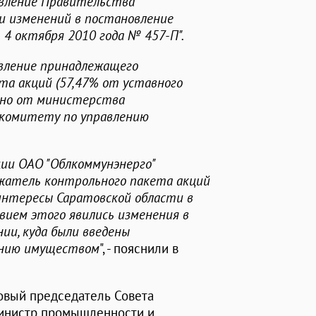
овление Правительства
и изменений в постановление
4 октября 2010 года № 457-П".
вление принадлежащего
та акций (57,47% от уставного
ано от министерства
комитету по управлению
ии ОАО "Облкоммунэнерго"
ржатель контрольного пакета акций
интересы Саратовской области в
вием этого явились изменения в
ии, куда были введены
ению имуществом
", - пояснили в
овый председатель Совета
министр промышленности и