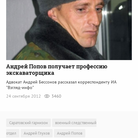
Андрей Попов получает профессию
экскаваторщика
Адвокат Андрей Бессонов рассказал корреспонденту ИА
"Взгляд-инфо"
24 сентября 2012
3460
Саратовский гарнизон
военный следственный
отдел
Андрей Глухов
Андрей Попов