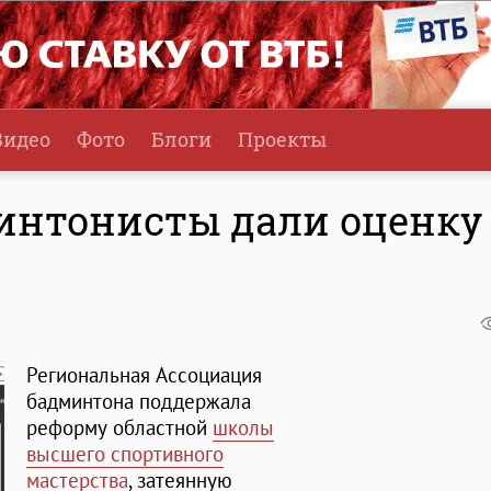
Видео
Фото
Блоги
Проекты
минтонисты дали оценку
Региональная Ассоциация
бадминтона поддержала
реформу областной
школы
высшего спортивного
мастерства
, затеянную