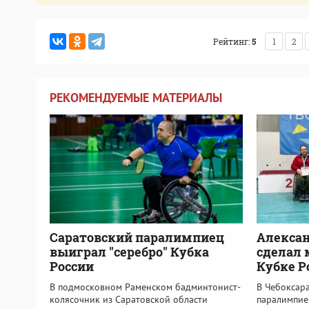
Рейтинг:
5
1
2
РЕКОМЕНДУЕМЫЕ МАТЕРИАЛЫ
Саратовский паралимпиец
Алекса
выиграл "серебро" Кубка
сделал 
России
Кубке Р
В подмосковном Раменском бадминтонист-
В Чебоксар
колясочник из Саратовской области
паралимпие