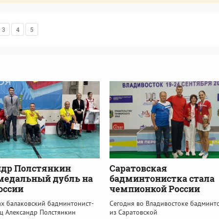
3
4
5
ндр Полстянкин
Саратовская
медальный дубль на
бадминтонистка стала
оссии
чемпионкой России
ах балаковский бадминтонист-
Сегодня во Владивостоке бадминт
ц Александр Полстянкин
из Саратовской