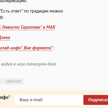
валификацию.
Есть ответ" по традиции можно
цу.
". Новости Саратова" в MAX
Дзена
згляд-инфо". Вне формата"
:
 видео в наш телеграм-бот
М
СДЮСШОР
инфо"
Подписа