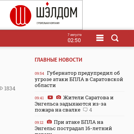
7 августа
02:50
ГЛАВНЫЕ НОВОСТИ
Губернатор предупредил об
09:54
угрозе атаки БПЛА в Саратовской
области
1834
Жители Саратова и
09:41
Энгельса задыхаются из-за
пожара на свалке
4
При атаке БПЛА на
09:12
Энгельс пострадал 16-летний