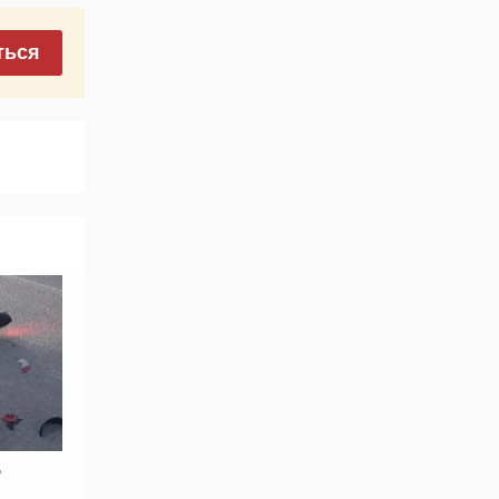
ться
т