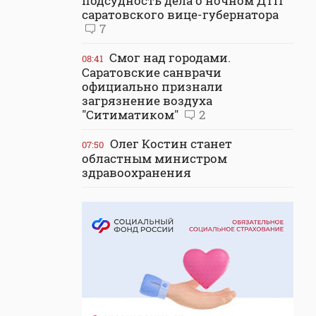
подсудность дела о ночном ДТП
саратовского вице-губернатора
7
Смог над городами.
08:41
Саратовские санврачи
официально признали
загрязнение воздуха
"Ситиматиком"
2
Олег Костин станет
07:50
областным министром
здравоохранения