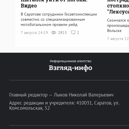
Видео
столкно
"Лексус
В Саратове сотрудники Госавтоинспекции
совместно со специализированным
Скончался о
мотобатальоном провели рейд
произошедш
Вольске
7 августа 14:19
2815
2
7 августа 1
Информационное агентство
Главный редактор — Лыков Николай Валерьевич
Адрес редакции и учредителя: 410031, Саратов, ул.
Комсомольская, 52