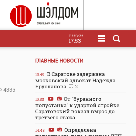
8 августа
17:53
ГЛАВНЫЕ НОВОСТИ
В Саратове задержана
15:49
московский адвокат Надежда
Ерусланова
2
4335
От "буранного
15:33
полустанка" к ударной стройке.
Саратовский вокзал вырос до
третьего этажа
Определена
14:48