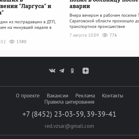
вении "Ларгуса" и
аварии
а"
Вчера вечером в рабочем поселке 
Саратовской области произошло д
дин из пострадавших в ДТП,
транспортное происшествие
ем на минувшей неделе в
7 августа 10:09
776
2:52
1380
О проекте
Вакансии
Реклама
Контакты
Правила цитирования
+7 (8452) 23-03-59
,
39-39-41
red.vzsar@gmail.com