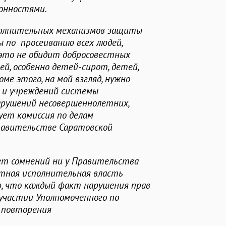
лонностями.
полнительных механизмов защиты
ы по просеиванию всех людей,
 это не обидит добросовестных
й, особенно детей-сирот, детей,
ме этого, на мой взгляд, нужно
 и учреждений системы
арушений несовершеннолетних,
ует комиссия по делам
равительстве Саратовской
ет сомнений ни у Правительства
астная исполнительная власть
, что каждый факт нарушения прав
 участии Уполномоченного по
ь повторения