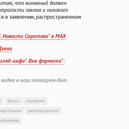
читаю, что виновный должен
строгости закона и никакого
тся в заявлении, распространенном
". Новости Саратова" в MAX
Дзена
згляд-инфо". Вне формата"
:
 видео в наш телеграм-бот
и
Вольск
педофилия
андр Поздеев
директор филиала
я Ерофеева