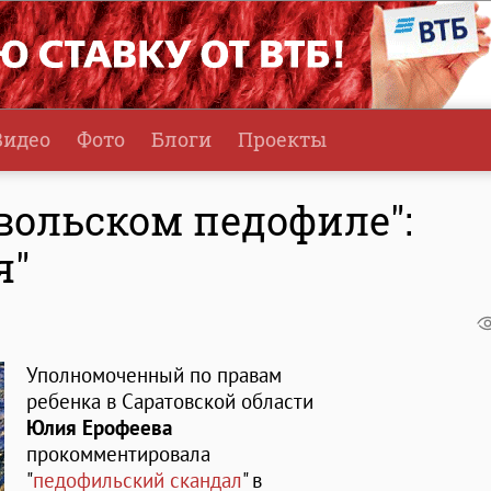
Видео
Фото
Блоги
Проекты
вольском педофиле":
я"
Уполномоченный по правам
ребенка в Саратовской области
Юлия Ерофеева
прокомментировала
"
педофильский скандал
" в