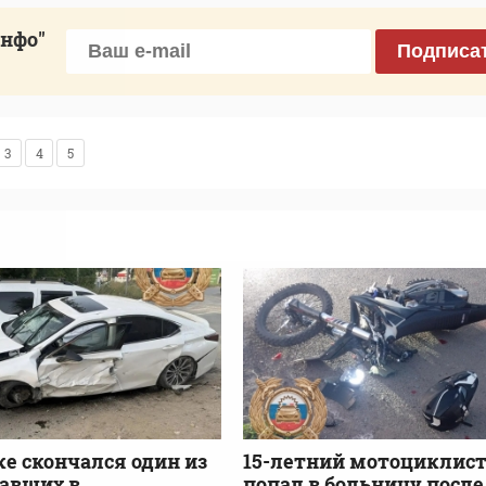
инфо"
Подписа
3
4
5
ке скончался один из
15-летний мотоциклис
авших в
попал в больницу после