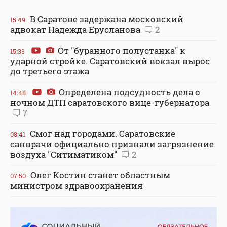
В Саратове задержана московский
15:49
адвокат Надежда Ерусланова
2
От "буранного полустанка" к
15:33
ударной стройке. Саратовский вокзал вырос
до третьего этажа
Определена подсудность дела о
14:48
ночном ДТП саратовского вице-губернатора
7
Смог над городами. Саратовские
08:41
санврачи официально признали загрязнение
воздуха "Ситиматиком"
2
Олег Костин станет областным
07:50
министром здравоохранения