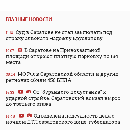
ГЛАВНЫЕ НОВОСТИ
Суд в Саратове не стал заключать под
11:18
стражу адвоката Надежду Ерусланову
В Саратове на Привокзальной
10:07
площади откроют платную парковку на 134
места
МО РФ: в Саратовской области и других
09:24
регионах сбили 456 БПЛА
От "буранного полустанка" к
15:33
ударной стройке. Саратовский вокзал вырос
до третьего этажа
Определена подсудность дела о
14:48
ночном ДТП саратовского вице-губернатора