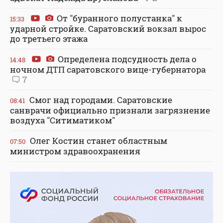
От "буранного полустанка" к
15:33
ударной стройке. Саратовский вокзал вырос
до третьего этажа
Определена подсудность дела о
14:48
ночном ДТП саратовского вице-губернатора
7
Смог над городами. Саратовские
08:41
санврачи официально признали загрязнение
воздуха "Ситиматиком"
Олег Костин станет областным
07:50
министром здравоохранения