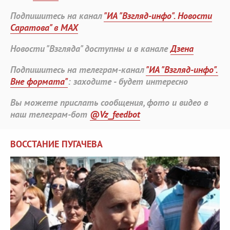
Подпишитесь на канал
"ИА "Взгляд-инфо". Новости
Саратова" в MAX
Новости "Взгляда" доступны и в канале
Дзена
Подпишитесь на телеграм-канал
"ИА "Взгляд-инфо".
Вне формата"
: заходите - будет интересно
Вы можете прислать сообщения, фото и видео в
наш телеграм-бот
@Vz_feedbot
ВОССТАНИЕ ПУГАЧЕВА