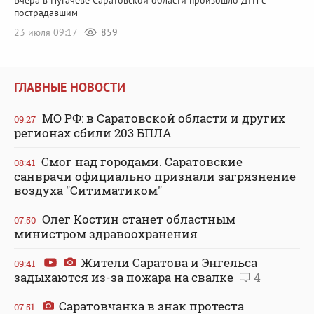
Вчера в Пугачеве Саратовской области произошло ДТП с
пострадавшим
23 июля 09:17
859
ГЛАВНЫЕ НОВОСТИ
МО РФ: в Саратовской области и других
09:27
регионах сбили 203 БПЛА
Смог над городами. Саратовские
08:41
санврачи официально признали загрязнение
воздуха "Ситиматиком"
Олег Костин станет областным
07:50
министром здравоохранения
Жители Саратова и Энгельса
09:41
задыхаются из-за пожара на свалке
4
Саратовчанка в знак протеста
07:51