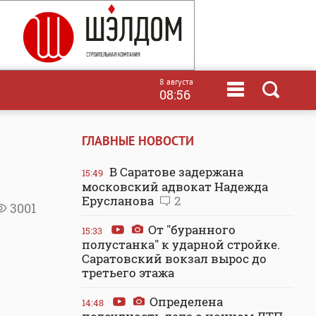
8 августа
08:56
ГЛАВНЫЕ НОВОСТИ
В Саратове задержана
15:49
московский адвокат Надежда
Ерусланова
2
3001
От "буранного
15:33
полустанка" к ударной стройке.
Саратовский вокзал вырос до
третьего этажа
Определена
14:48