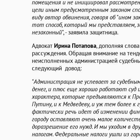
помещения и не инициировал рассмотрен
цели иным предусмотренным законом спос
виду автор обвинения, говоря об "ином за
тот способ, который мы представляем, з
незаконный
", - заявила защитница.
Адвокат
Ирина Потапова
, дополняя слова
рассуждения. Обращая внимание на тенд
неисполненных администрацией судебны
следующий довод:
"
Администрация не успевает за судебным
денег, и плюс еще хорошо работают суд 
характера, которые предъявляются к Про
Путину, и к Медведеву, и уж тем более к
фактически речь идет об изменении фин
городу оставляют очень малое количест
доразрешение его нужд. И мы уходим в д
налогам. Федеральные налоги ушли из горо