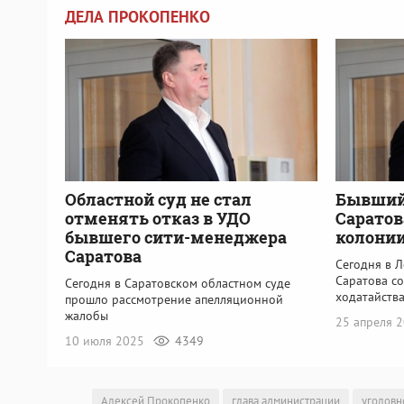
ДЕЛА ПРОКОПЕНКО
Областной суд не стал
Бывший
отменять отказ в УДО
Саратов
бывшего сити-менеджера
колонии
Саратова
Сегодня в 
Саратова с
Сегодня в Саратовском областном суде
ходатайств
прошло рассмотрение апелляционной
жалобы
25 апреля 
10 июля 2025
4349
Алексей Прокопенко
глава администрации
уголовн