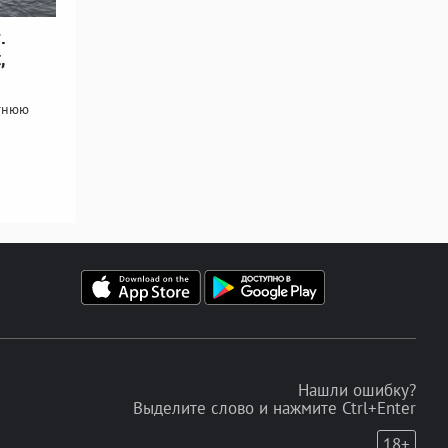
.
,
етнюю
Нашли ошибку?
Выделите слово и нажмите Ctrl+Enter
18+