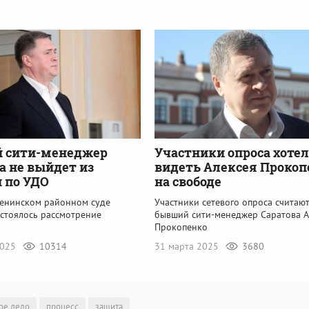
 сити-менеджер
Участники опроса хоте
а не выйдет из
видеть Алексея Прокоп
 по УДО
на свободе
Ленинском районном суде
Участники сетевого опроса считают
остоялось рассмотрение
бывший сити-менеджер Саратова А
а
Прокопенко
2025
10314
31 марта 2025
3680
ое дело
процесс
защита