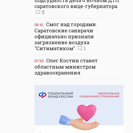
подсудность дела о ночном ДТП
саратовского вице-губернатора
5
Смог над городами.
08:41
Саратовские санврачи
официально признали
загрязнение воздуха
"Ситиматиком"
1
Олег Костин станет
07:50
областным министром
здравоохранения