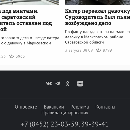
 под винтами.
Катер переехал девочку
 саратовский
Судоводитель был пьян
итель оставлен под
возбуждено дело
кой
По факту наезда катера на малол
девочку в Марксовском районе
головного дела о наезде катера
Саратовской области
нюю девочку в Марксовском
3 августа 08:09
8799
1:53
3963
О проекте
Вакансии
Реклама
Контакты
Правила цитирования
+7 (8452) 23-03-59
,
39-39-41