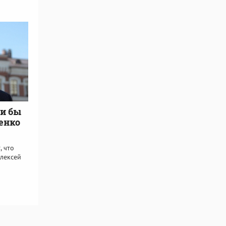
ли бы
енко
, что
лексей