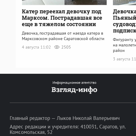
Катер переехал девочку под
Девочка
Марксом. Пострадавшая все
Пьяный
еще в тяжелом состоянии
судовод
подпис
Девочка, пострадавшая от наезда катера в
Марксовском районе Саратовской области
Фигуранту у
на малолет
4 августа 11:02
2505
район
3 августа 1
Информационное агентство
Главный редактор — Лыков Николай Валерьевич
Адрес редакции и учредителя: 410031, Саратов, ул.
Комсомольская, 52