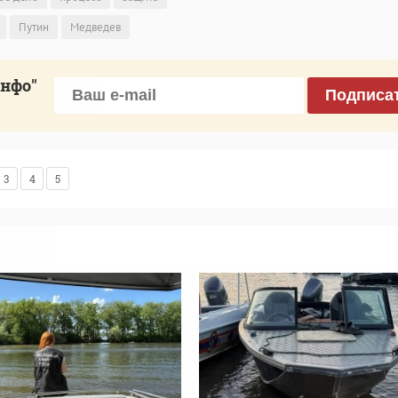
Путин
Медведев
инфо"
Подписа
3
4
5