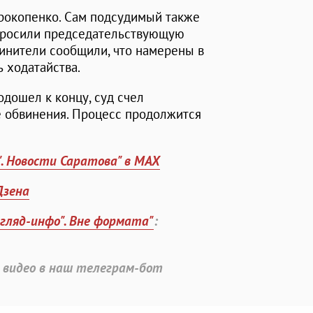
рокопенко. Сам подсудимый также
опросили председательствующую
инители сообщили, что намерены в
 ходатайства.
одошел к концу, суд счел
 обвинения. Процесс продолжится
". Новости Саратова" в MAX
Дзена
згляд-инфо". Вне формата"
:
 видео в наш телеграм-бот