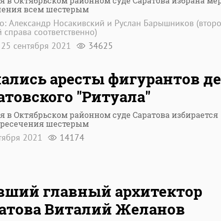
я в Октябрьском районном суде Саратова избрана ме
чения всем шестерым
о: Александр Носакивский и Руслан Барышников (второ
 справа соответственно)
25 сентября 2021
34625
ались аресты фигурантов д
атовского "Ритуала"
я в Октябрьском районном суде Саратова избирается
пресечения шестерым
тября 2021
14174
ший главный архитектор
атова Виталий Желанов