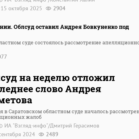
15 октября 2025
2904
нии. Облсуд оставил Андрея Бовкуненко под
бластном суде состоялось рассмотрение апелляционн
077
суд на неделю отложил
леднее слово Андрея
метова
я в Саратовском областном суде началось рассмотре
яционных жалоб
© ИА "Взгляд-инфо"/Дмитрий Герасимов
сентября 2024
2489