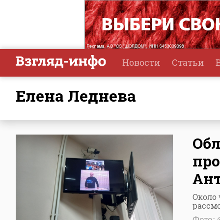
Новости
Статьи
Елена Леднева
Обл
про
Ант
Около 
рассм
Фото: 