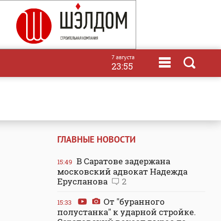
7 августа
23:55
ГЛАВНЫЕ НОВОСТИ
В Саратове задержана
15:49
московский адвокат Надежда
Ерусланова
2
От "буранного
15:33
полустанка" к ударной стройке.