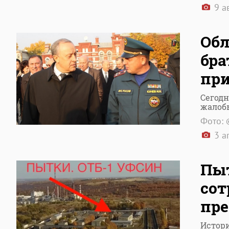
9 а
Обл
бра
при
Сегодн
жалоб
Фото: 
3 а
Пыт
сот
пре
Истори