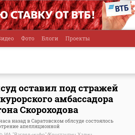
Видео
Фото
Блоги
Проекты
суд оставил под стражей
курорского амбассадора
она Скороходова
часа назад в Саратовском облсуде состоялось
отрение апелляционной
© ИА "Взгляд-инфо"/Константин Халин