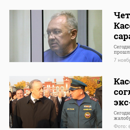
Чет
Кас
сар
Сегод
прошл
7 ноя
Кас
сог
экс
Сегод
жалобу
Фото: 