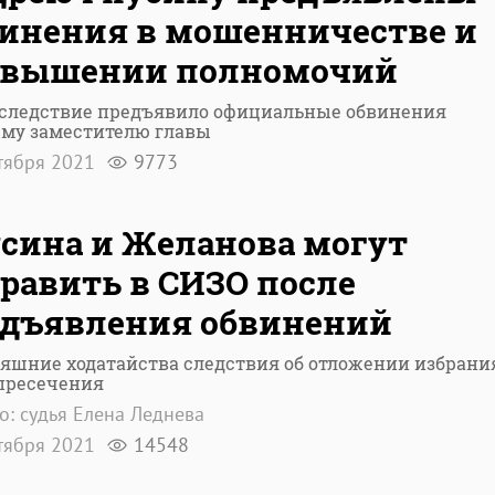
инения в мошенничестве и
евышении полномочий
 следствие предъявило официальные обвинения
му заместителю главы
тября 2021
9773
сина и Желанова могут
равить в СИЗО после
едъявления обвинений
яшние ходатайства следствия об отложении избрани
пресечения
о: судья Елена Леднева
тября 2021
14548