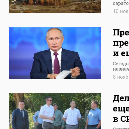
сарат
10 но
Пре
пре
и е
Сегодн
назна
8 ноя
Дел
еще
в С