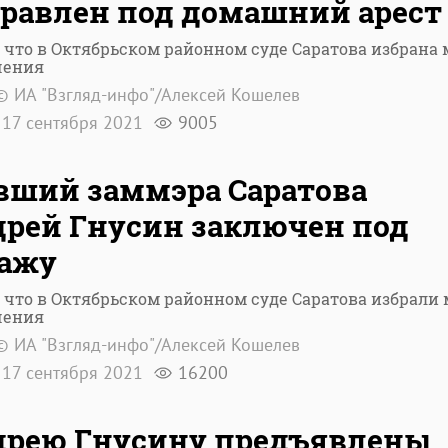
равлен под домашний арест
 что в Октябрьском районном суде Саратова избрана 
чения
© ИА "Взгляд-инфо"/Алексей Кошелев
17 сентября 2021
9005
ший заммэра Саратова
рей Гнусин заключен под
ражу
 что в Октябрьском районном суде Саратова избрали 
чения
© ИА "Взгляд-инфо"/Алексей Кошелев
17 сентября 2021
16200
дрею Гнусину предъявлены