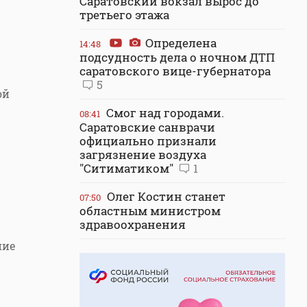
Саратовский вокзал вырос до
третьего этажа
Определена
14:48
подсудность дела о ночном ДТП
саратовского вице-губернатора
5
ой
Смог над городами.
08:41
Саратовские санврачи
официально признали
загрязнение воздуха
"Ситиматиком"
1
Олег Костин станет
07:50
областным министром
здравоохранения
ние