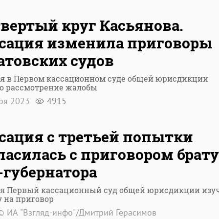
вертый круг Касьянова.
сация изменила приговоры
атовских судов
ня в Первом кассационном суде общей юрисдикции
о рассмотрение жалобы
бря 2023
4915
сация с третьей попытки
ласилась с приговором брату
-губернатора
ня Первый кассационный суд общей юрисдикции изу
 на приговор
© ИА "Взгляд-инфо"/Дмитрий Герасимов