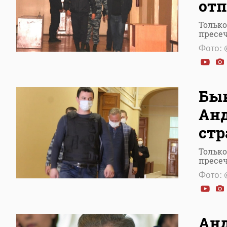
отп
Только
пресе
Фото: 
Быв
Анд
ст
Только
пресе
Фото: 
Ан