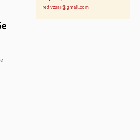
red.vzsar@gmail.com
бе
ие