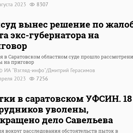
вгуста 2023
8307
суд вынес решение по жало
та экс-губернатора на
говор
я в Саратовском областном суде прошло рассмотрен
ы на приговор
© ИА "Взгляд-инфо"/Дмитрий Герасимов
преля 2023
7256
ки в саратовском УФСИН. 18
рудников уволены,
кращено дело Савельева
я вокруг расследования обстоятельств пыток в