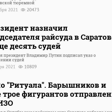
овской тюремной
ября 2021
20473
зидент назначил
дседателя райсуда в Саратов
ще десять судей
я президент Владимир Путин подписал указ о
чении судей
бря 2021
10809
о "Ритуала". Барышников и
 трое фигурантов отправле
ИЗО