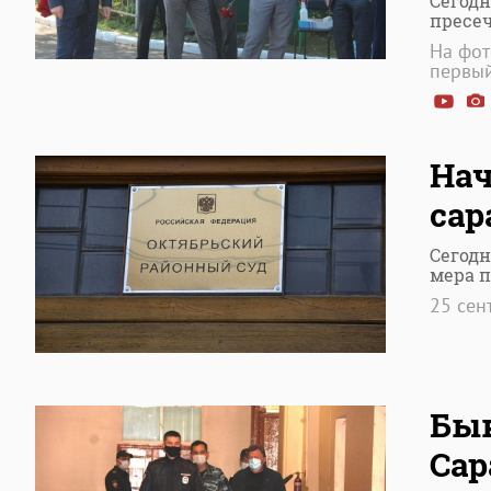
Сегодн
пресе
На фот
первый
Нач
сар
Сегодн
мера 
25 сен
Быв
Сар