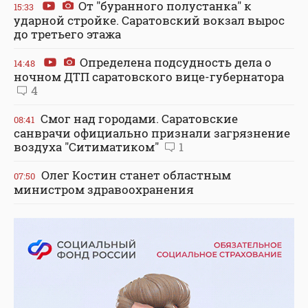
От "буранного полустанка" к
15:33
ударной стройке. Саратовский вокзал вырос
до третьего этажа
Определена подсудность дела о
14:48
ночном ДТП саратовского вице-губернатора
4
Смог над городами. Саратовские
08:41
санврачи официально признали загрязнение
воздуха "Ситиматиком"
1
Олег Костин станет областным
07:50
министром здравоохранения