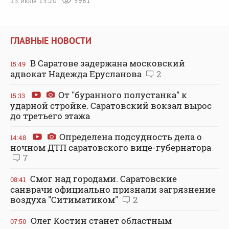
13 июля 15:20
5981
ГЛАВНЫЕ НОВОСТИ
В Саратове задержана московский
15:49
адвокат Надежда Ерусланова
2
От "буранного полустанка" к
15:33
ударной стройке. Саратовский вокзал вырос
до третьего этажа
Определена подсудность дела о
14:48
ночном ДТП саратовского вице-губернатора
7
Смог над городами. Саратовские
08:41
санврачи официально признали загрязнение
воздуха "Ситиматиком"
2
Олег Костин станет областным
07:50