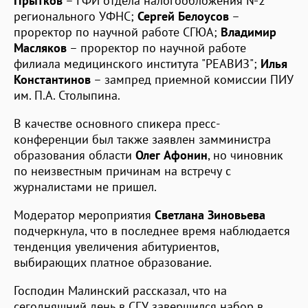
Прытков
– ГФИ отдела налогообложения №2
регионального УФНС;
Сергей Белоусов
–
проректор по научной работе СГЮА;
Владимир
Масляков
– проректор по научной работе
филиала медицинского института "РЕАВИЗ";
Илья
Константинов
– зампред приемной комиссии ПИУ
им. П.А. Столыпина.
В качестве основного спикера пресс-
конференции был также заявлен замминистра
образования области
Олег Афонин
, но чиновник
по неизвестным причинам на встречу с
журналистами не пришел.
Модератор мероприятия
Светлана Зиновьева
подчеркнула, что в последнее время наблюдается
тенденция увеличения абитуриентов,
выбирающих платное образование.
Господин Малинский рассказал, что на
сегодняшний день в СГУ завершился набор в