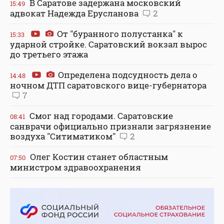
В Саратове задержана московский
15:49
адвокат Надежда Ерусланова
2
От "буранного полустанка" к
15:33
ударной стройке. Саратовский вокзал вырос
до третьего этажа
Определена подсудность дела о
14:48
ночном ДТП саратовского вице-губернатора
7
Смог над городами. Саратовские
08:41
санврачи официально признали загрязнение
воздуха "Ситиматиком"
2
Олег Костин станет областным
07:50
министром здравоохранения