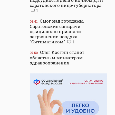
подсудность дела о ночном ДТП
саратовского вице-губернатора
1
Смог над городами.
08:41
Саратовские санврачи
официально признали
загрязнение воздуха
"Ситиматиком"
1
Олег Костин станет
07:50
областным министром
здравоохранения