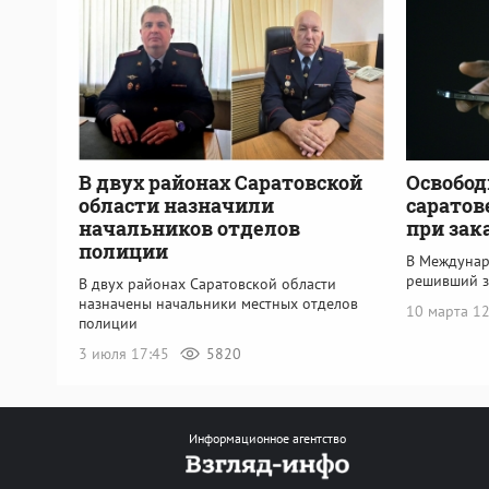
В двух районах Саратовской
Освобо
области назначили
саратов
начальников отделов
при зак
полиции
В Междунар
решивший з
В двух районах Саратовской области
назначены начальники местных отделов
10 марта 1
полиции
3 июля 17:45
5820
Информационное агентство