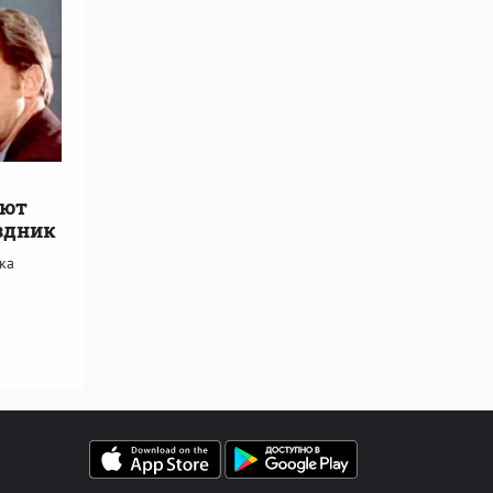
ают
здник
ка