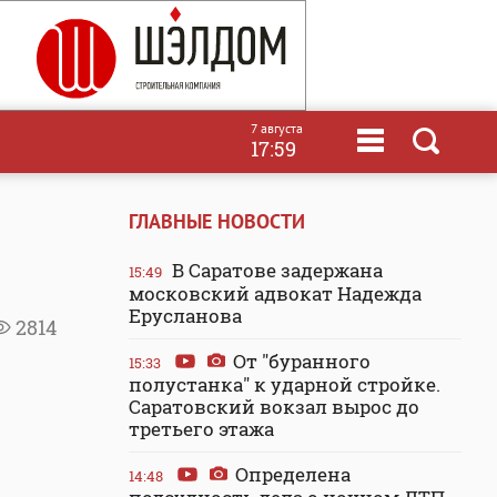
7 августа
17:59
ГЛАВНЫЕ НОВОСТИ
В Саратове задержана
15:49
московский адвокат Надежда
Ерусланова
2814
От "буранного
15:33
полустанка" к ударной стройке.
Саратовский вокзал вырос до
третьего этажа
Определена
14:48