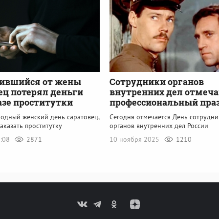
дившийся от жены
Сотрудники органов
ец потерял деньги
внутренних дел отмеч
азе проститутки
профессиональный пра
одный женский день саратовец,
Сегодня отмечается День сотрудни
аказать проститутку
органов внутренних дел России
2:08
2871
10 ноября 2025
1210