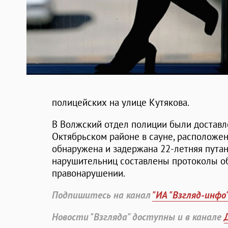
полицейских на улице Кутякова.
В Волжский отдел полиции были доставле
Октябрьском районе в сауне, расположе
обнаружена и задержана 22-летняя путан
нарушительниц составлены протоколы о
правонарушении.
Подпишитесь на канал
"ИА "Взгляд-инфо
Новости "Взгляда" доступны и в канале