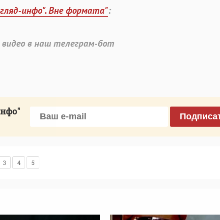
згляд-инфо". Вне формата"
:
 видео в наш телеграм-бот
инфо"
Подписа
3
4
5