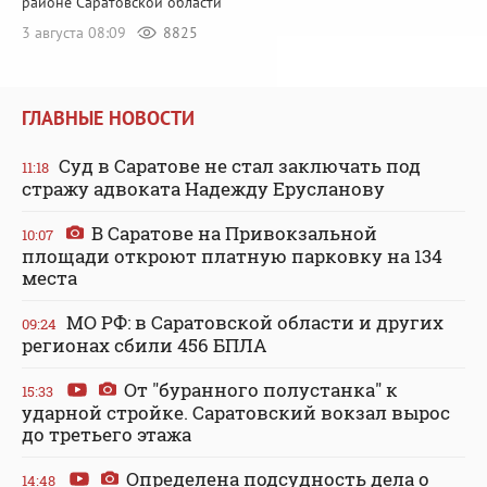
районе Саратовской области
3 августа 08:09
8825
ГЛАВНЫЕ НОВОСТИ
Суд в Саратове не стал заключать под
11:18
стражу адвоката Надежду Ерусланову
В Саратове на Привокзальной
10:07
площади откроют платную парковку на 134
места
МО РФ: в Саратовской области и других
09:24
регионах сбили 456 БПЛА
От "буранного полустанка" к
15:33
ударной стройке. Саратовский вокзал вырос
до третьего этажа
Определена подсудность дела о
14:48