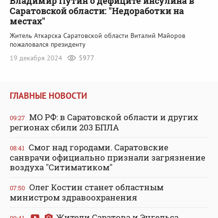
Владимир Путин о дефиците инсулина в
Саратовской области: "Недоработки на
местах"
Житель Аткарска Саратовской области Виталий Майоров
пожаловался президенту
19 декабря 2024
5977
ГЛАВНЫЕ НОВОСТИ
МО РФ: в Саратовской области и других
09:27
регионах сбили 203 БПЛА
Смог над городами. Саратовские
08:41
санврачи официально признали загрязнение
воздуха "Ситиматиком"
Олег Костин станет областным
07:50
министром здравоохранения
Жители Саратова и Энгельса