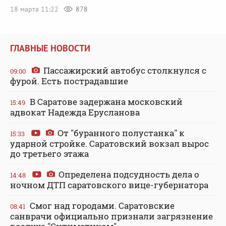
18 марта 11:22
878
ГЛАВНЫЕ НОВОСТИ
Пассажирский автобус столкнулся с
09:00
фурой. Есть пострадавшие
В Саратове задержана московский
15:49
адвокат Надежда Ерусланова
От "буранного полустанка" к
15:33
ударной стройке. Саратовский вокзал вырос
до третьего этажа
Определена подсудность дела о
14:48
ночном ДТП саратовского вице-губернатора
Смог над городами. Саратовские
08:41
санврачи официально признали загрязнение