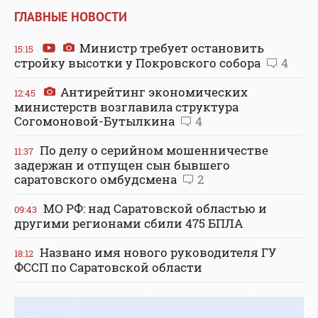
ГЛАВНЫЕ НОВОСТИ
Министр требует остановить
15:15
стройку высотки у Покровского собора
4
Антирейтинг экономических
12:45
министерств возглавила структура
Согомоновой-Бутылкина
4
По делу о серийном мошенничестве
11:37
задержан и отпущен сын бывшего
саратовского омбудсмена
2
МО РФ: над Саратовской областью и
09:43
другими регионами сбили 475 БПЛА
Названо имя нового руководителя ГУ
18:12
ФССП по Саратовской области