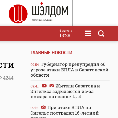
6 августа
18:28
ГЛАВНЫЕ НОВОСТИ
сти
Губернатор предупредил об
09:54
угрозе атаки БПЛА в Саратовской
области
4244
Жители Саратова и
09:41
Энгельса задыхаются из-за
пожара на свалке
4
При атаке БПЛА на
09:12
Энгельс пострадал 16-летний