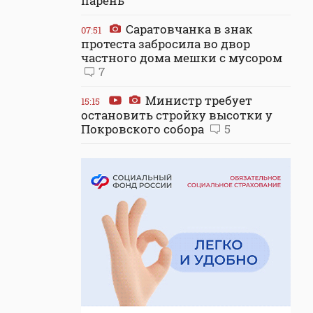
парень
Саратовчанка в знак
07:51
протеста забросила во двор
частного дома мешки с мусором
7
Министр требует
15:15
остановить стройку высотки у
Покровского собора
5