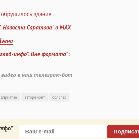
а обрушилось здание
". Новости Саратова" в MAX
Дзена
згляд-инфо". Вне формата"
:
 видео в наш телеграм-бот
едприятие
авторемонт
облспас
инфо"
Подписа