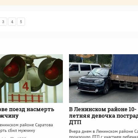
3
4
5
ове поезд насмерть
В Ленинском районе 10-
ужчину
летняя девочка постра
ДТП
Ленинском районе Саратова
ерть сбил мужчину
Вчера днем в Ленинском районе С
произошло ДТП с участием ребенк