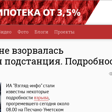
Видео
Фото
Блоги
Проекты
не взорвалась
 подстанция. Подробно
ИА "Взгляд-инфо" стали
известны некоторые
подробности
взрыва
,
прогремевшего сегодня около
08.00 на Песчано-Уметском