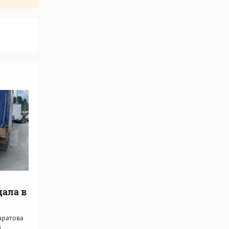
дала в
аратова
а