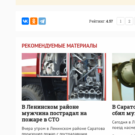
Рейтинг:
4.57
1
2
РЕКОМЕНДУЕМЫЕ МАТЕРИАЛЫ
В Ленинском районе
В Сарат
мужчина пострадал на
сбил м
пожаре в СТО
Сегодня в 
поезд насм
Вчера утром в Ленинском районе Саратова
произошел пожар с пострадавшим