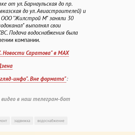
ке от ул. Барнаульская до пр.
вказская до ул. Авиастроителей) и
 ООО "Жилстрой М" заняли 30
одоканал" выполнял свои
ВС. Подача водоснабжения была
явлении компании.
". Новости Саратова" в MAX
Дзена
згляд-инфо". Вне формата"
:
 видео в наш телеграм-бот
монт
задвижка
водоснабжение