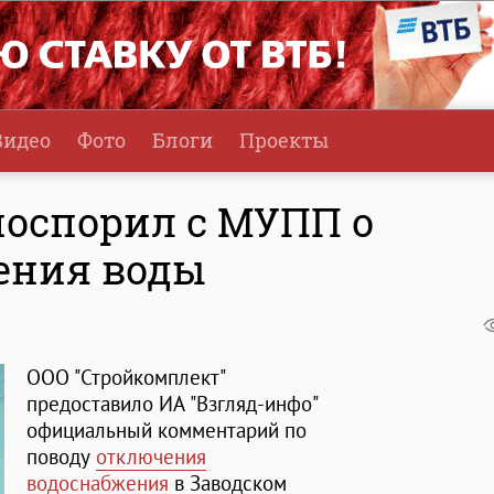
Видео
Фото
Блоги
Проекты
поспорил с МУПП о
ения воды
ООО "Стройкомплект"
предоставило ИА "Взгляд-инфо"
официальный комментарий по
поводу
отключения
водоснабжения
в Заводском