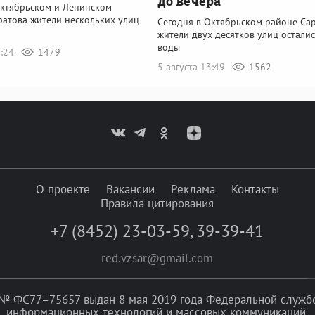
до вечера
Октябрьском и Ленинском
ратова жители нескольких улиц
Сегодня в Октябрьском районе Са
жители двух десятков улиц осталис
воды
5:24
1479
5 августа 13:49
1562
О проекте
Вакансии
Реклама
Контакты
Правила цитирования
+7 (8452) 23-03-59
,
39-39-41
red.vzsar@gmail.com
№ ФС77–75657 выдан 8 мая 2019 года Федеральной службой
информационных технологий и массовых коммуникаций.