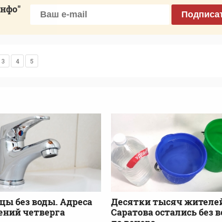
инфо"
Подписа
3
4
5
цы без воды. Адреса
Десятки тысяч жителе
ений четверга
Саратова остались без 