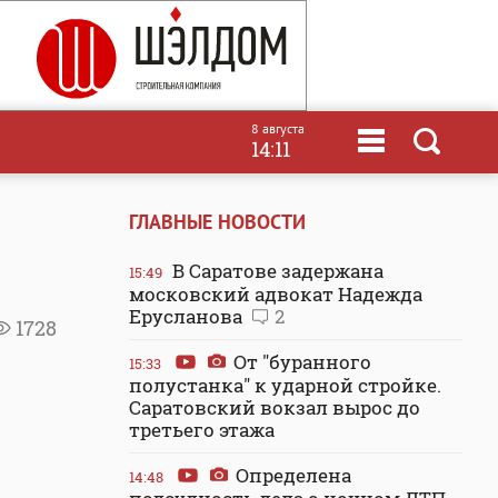
8 августа
14:11
ГЛАВНЫЕ НОВОСТИ
В Саратове задержана
15:49
московский адвокат Надежда
Ерусланова
2
1728
От "буранного
15:33
полустанка" к ударной стройке.
Саратовский вокзал вырос до
третьего этажа
Определена
14:48