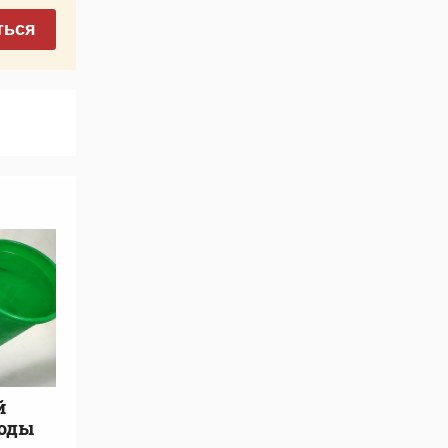
ться
й
воды