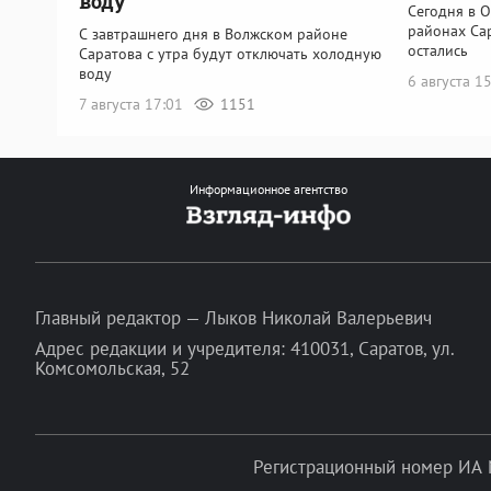
воду
Сегодня в 
районах Са
С завтрашнего дня в Волжском районе
остались
Саратова с утра будут отключать холодную
воду
6 августа 1
7 августа 17:01
1151
Информационное агентство
Главный редактор — Лыков Николай Валерьевич
Адрес редакции и учредителя: 410031, Саратов, ул.
Комсомольская, 52
Регистрационный номер ИА 