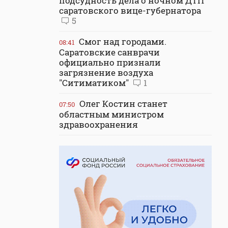
подсудность дела о ночном ДТП
саратовского вице-губернатора
5
Смог над городами.
08:41
Саратовские санврачи
официально признали
загрязнение воздуха
"Ситиматиком"
1
Олег Костин станет
07:50
областным министром
здравоохранения