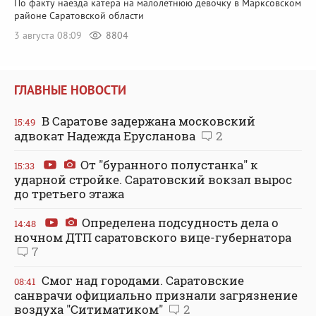
По факту наезда катера на малолетнюю девочку в Марксовском
районе Саратовской области
3 августа 08:09
8804
ГЛАВНЫЕ НОВОСТИ
В Саратове задержана московский
15:49
адвокат Надежда Ерусланова
2
От "буранного полустанка" к
15:33
ударной стройке. Саратовский вокзал вырос
до третьего этажа
Определена подсудность дела о
14:48
ночном ДТП саратовского вице-губернатора
7
Смог над городами. Саратовские
08:41
санврачи официально признали загрязнение
воздуха "Ситиматиком"
2