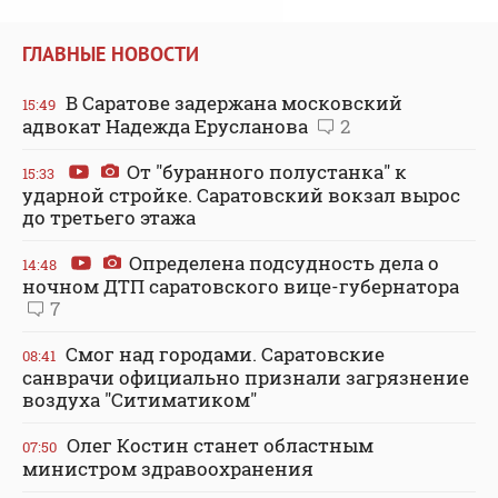
ГЛАВНЫЕ НОВОСТИ
В Саратове задержана московский
15:49
адвокат Надежда Ерусланова
2
От "буранного полустанка" к
15:33
ударной стройке. Саратовский вокзал вырос
до третьего этажа
Определена подсудность дела о
14:48
ночном ДТП саратовского вице-губернатора
7
Смог над городами. Саратовские
08:41
санврачи официально признали загрязнение
воздуха "Ситиматиком"
Олег Костин станет областным
07:50
министром здравоохранения