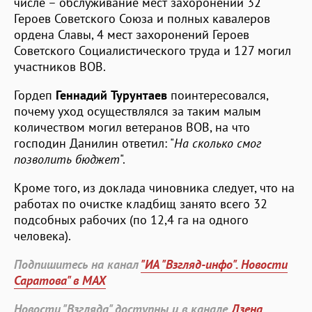
числе – обслуживание мест захоронений 32
Героев Советского Союза и полных кавалеров
ордена Славы, 4 мест захоронений Героев
Советского Социалистического труда и 127 могил
участников ВОВ.
Гордеп
Геннадий Турунтаев
поинтересовался,
почему уход осуществлялся за таким малым
количеством могил ветеранов ВОВ, на что
господин Данилин ответил: "
На сколько смог
позволить бюджет
".
Кроме того, из доклада чиновника следует, что на
работах по очистке кладбищ занято всего 32
подсобных рабочих (по 12,4 га на одного
человека).
Подпишитесь на канал
"ИА "Взгляд-инфо". Новости
Саратова" в MAX
Новости "Взгляда" доступны и в канале
Дзена