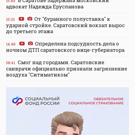
В Саратове задержана московский
15:49
адвокат Надежда Ерусланова
От "буранного полустанка" к
15:33
ударной стройке. Саратовский вокзал вырос
до третьего этажа
Определена подсудность дела о
14:48
ночном ДТП саратовского вице-губернатора
Смог над городами. Саратовские
08:41
санврачи официально признали загрязнение
воздуха "Ситиматиком"