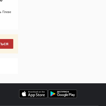
рь Плеве
ться