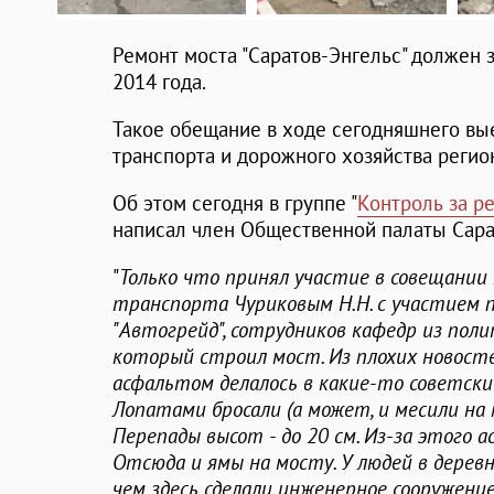
Ремонт моста "Саратов-Энгельс" должен за
2014 года.
Такое обещание в ходе сегодняшнего вы
транспорта и дорожного хозяйства реги
Об этом сегодня в группе "
Контроль за р
написал член Общественной палаты Сар
"
Только что принял участие в совещани
транспорта Чуриковым Н.Н. с участием 
"Автогрейд", сотрудников кафедр из поли
который строил мост. Из плохих новост
асфальтом делалось в какие-то советские
Лопатами бросали (а может, и месили на м
Перепады высот - до 20 см. Из-за этого а
Отсюда и ямы на мосту. У людей в деревн
чем здесь сделали инженерное сооружени