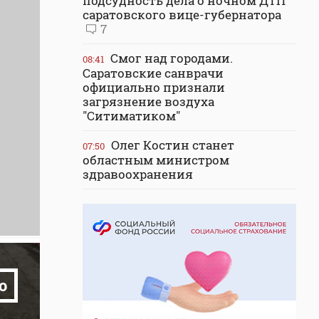
подсудность дела о ночном ДТП
саратовского вице-губернатора
7
Смог над городами.
08:41
Саратовские санврачи
официально признали
загрязнение воздуха
"Ситиматиком"
Олег Костин станет
07:50
областным министром
здравоохранения
о