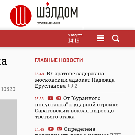
9 августа
14:19
на
ГЛАВНЫЕ НОВОСТИ
В Саратове задержана
15:49
московский адвокат Надежда
Ерусланова
2
10520
От "буранного
15:33
полустанка" к ударной стройке.
Саратовский вокзал вырос до
третьего этажа
Определена
14:48