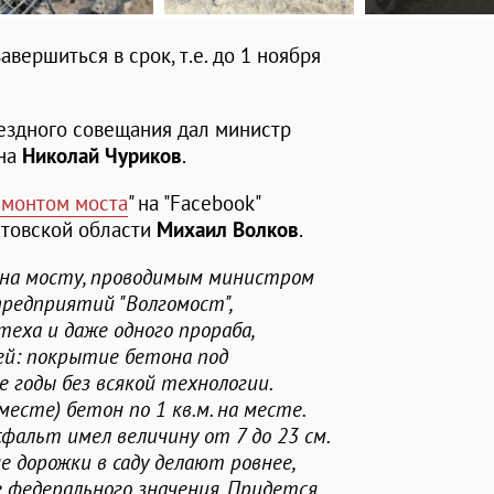
вершиться в срок, т.е. до 1 ноября
ездного совещания дал министр
она
Николай Чуриков
.
емонтом моста
" на "Facebook"
атовской области
Михаил Волков
.
и на мосту, проводимым министром
предприятий "Волгомост",
теха и даже одного прораба,
ей: покрытие бетона под
 годы без всякой технологии.
есте) бетон по 1 кв.м. на месте.
сфальт имел величину от 7 до 23 см.
е дорожки в саду делают ровнее,
е федерального значения. Придется