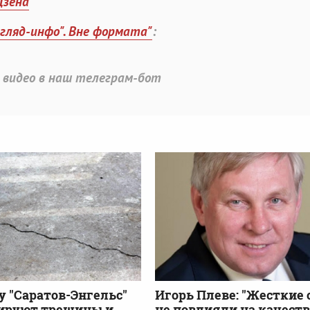
Дзена
згляд-инфо". Вне формата"
:
 видео в наш телеграм-бот
у "Саратов-Энгельс"
Игорь Плеве: "Жесткие 
ируют трещины и
не повлияли на качеств