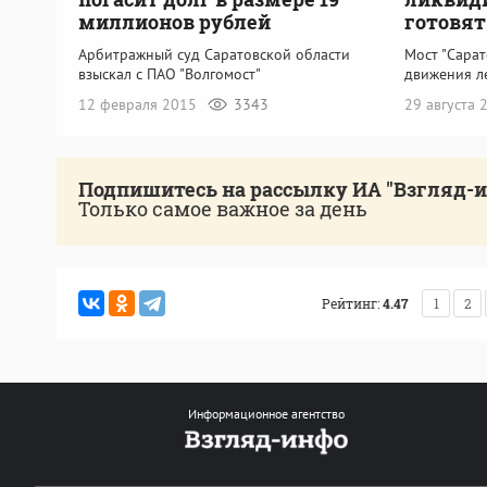
миллионов рублей
готовят
Арбитражный суд Саратовской области
Мост "Сарат
взыскал с ПАО "Волгомост"
движения л
12 февраля 2015
3343
29 августа
Подпишитесь на рассылку ИА "Взгляд-
Только самое важное за день
Рейтинг:
4.47
1
2
Информационное агентство