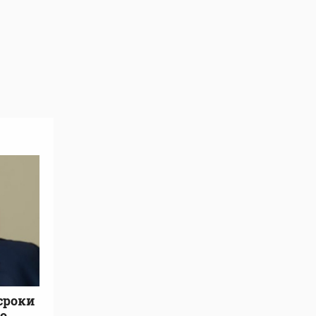
сроки
о