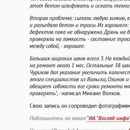
этот бетон шлифовать и искать технич
Вторая проблема: сыпали любую химию, 
и разъедала бетон и тросы. Из хорошег
дефектов пока не обнаружено. Дрянь на д
проверяли на ломкость - состояние тро
между собой, - хорошее.
Больших широких швов всего 3. На кажд
на ремонт около 1 мес. Остальные 38 шво
Чуриков дал указание увеличить количест
этого специалистов из Вольска, Озинок и 
обещает соблюсти все сроки ремонта мос
проверять
", - написал Михаил Волков.
Свою запись он сопроводил фотографиям
Подпишитесь на канал
"ИА "Взгляд-инфо