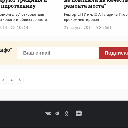
 пиротехнику
ремонта моста"
ов-Энгельс" откроют для
Ректор СГТУ им. Ю.А. Гагарина Иго
егкового и общественного
прокомментировал
 2014
10514
29 августа 2014
3561
инфо"
Подписа
3
4
5