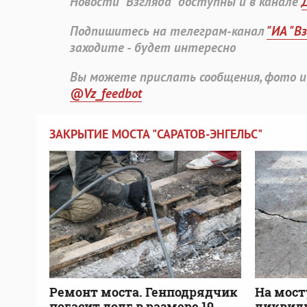
Новости "Взгляда" доступны и в канале
Подпишитесь на телеграм-канал
"ИА "В
заходите - будет интересно
Вы можете прислать сообщения, фото и
@Vz_feedbot
ЗАКРЫТИЕ МОСТА "САРАТОВ-ЭНГЕЛЬС"
Ремонт моста. Генподрядчик
На мост
погасит долг в размере 19
ликвид