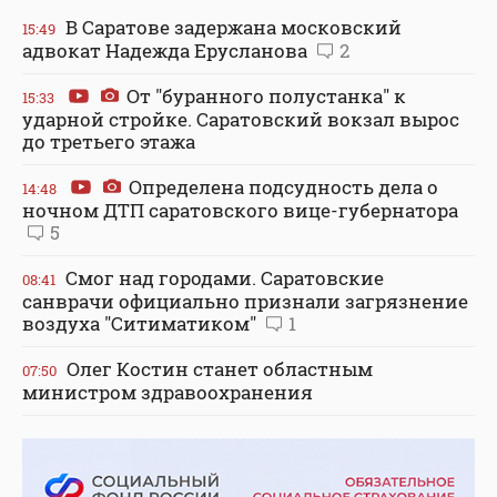
В Саратове задержана московский
15:49
адвокат Надежда Ерусланова
2
От "буранного полустанка" к
15:33
ударной стройке. Саратовский вокзал вырос
до третьего этажа
Определена подсудность дела о
14:48
ночном ДТП саратовского вице-губернатора
5
Смог над городами. Саратовские
08:41
санврачи официально признали загрязнение
воздуха "Ситиматиком"
1
Олег Костин станет областным
07:50
министром здравоохранения