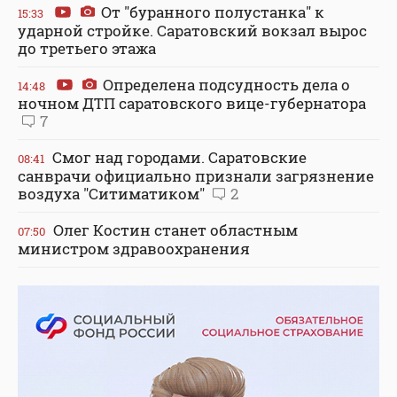
От "буранного полустанка" к
15:33
ударной стройке. Саратовский вокзал вырос
до третьего этажа
Определена подсудность дела о
14:48
ночном ДТП саратовского вице-губернатора
7
Смог над городами. Саратовские
08:41
санврачи официально признали загрязнение
воздуха "Ситиматиком"
2
Олег Костин станет областным
07:50
министром здравоохранения