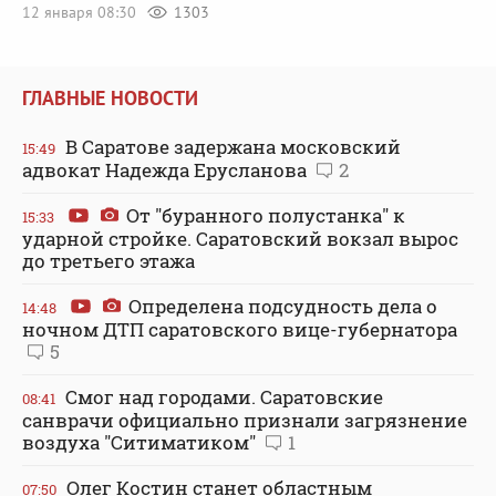
12 января 08:30
1303
ГЛАВНЫЕ НОВОСТИ
В Саратове задержана московский
15:49
адвокат Надежда Ерусланова
2
От "буранного полустанка" к
15:33
ударной стройке. Саратовский вокзал вырос
до третьего этажа
Определена подсудность дела о
14:48
ночном ДТП саратовского вице-губернатора
5
Смог над городами. Саратовские
08:41
санврачи официально признали загрязнение
воздуха "Ситиматиком"
1
Олег Костин станет областным
07:50