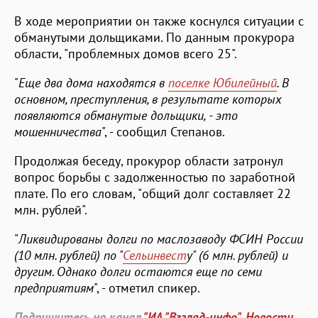
В ходе мероприятии он также коснулся ситуации с
обманутыми дольщиками. По данным прокурора
области, "проблемных домов всего 25".
"
Еще два дома находятся в
поселке Юбилейный
. В
основном, преступления, в результате которых
появляются обманутые дольщики, - это
мошенничества
", - сообщил Степанов.
Продолжая беседу, прокурор области затронул
вопрос борьбы с задолженностью по заработной
плате. По его словам, "общий долг составляет 22
млн. рублей".
"
Ликвидированы долги по маслозаводу ФСИН России
(10 млн. рублей) по "
Сельинвест
у" (6 млн. рублей) и
другим. Однако долги остаются еще по семи
предприятиям
", - отметил спикер.
Подпишитесь на канал
"ИА "Взгляд-инфо". Новости