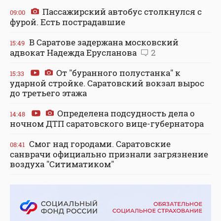
Пассажирский автобус столкнулся с
09:00
фурой. Есть пострадавшие
В Саратове задержана московский
15:49
адвокат Надежда Ерусланова
2
От "буранного полустанка" к
15:33
ударной стройке. Саратовский вокзал вырос
до третьего этажа
Определена подсудность дела о
14:48
ночном ДТП саратовского вице-губернатора
Смог над городами. Саратовские
08:41
санврачи официально признали загрязнение
воздуха "Ситиматиком"