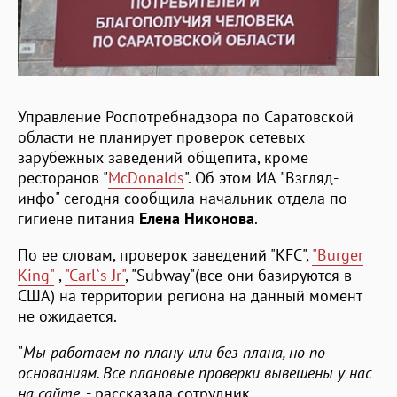
Управление Роспотребнадзора по Саратовской
области не планирует проверок сетевых
зарубежных заведений общепита, кроме
ресторанов "
McDonalds
". Об этом ИА "Взгляд-
инфо" сегодня сообщила начальник отдела по
гигиене питания
Елена
Никонова
.
По ее словам, проверок заведений "KFC",
"Burger
King"
,
"Carl`s Jr"
, "Subway"(все они базируются в
США) на территории региона на данный момент
не ожидается.
"
Мы работаем по плану или без плана, но по
основаниям. Все плановые проверки вывешены у нас
на сайте
, - рассказала сотрудник