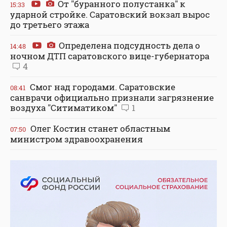
От "буранного полустанка" к
15:33
ударной стройке. Саратовский вокзал вырос
до третьего этажа
Определена подсудность дела о
14:48
ночном ДТП саратовского вице-губернатора
4
Смог над городами. Саратовские
08:41
санврачи официально признали загрязнение
воздуха "Ситиматиком"
1
Олег Костин станет областным
07:50
министром здравоохранения