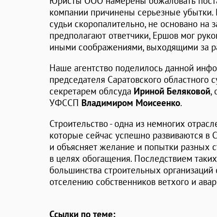
Юристы ООО намерены обжаловать поста
компании причинены серьезные убытки.
судьи скоропалительно, не основано на з
предполагают ответчики, Ершов мог руко
иными соображениями, выходящими за р
Наше агентство поделилось данной инф
председателя Саратовского областного 
секретарем облсуда
Ириной Беляковой
,
УФССП
Владимиром Моисеенко
.
Строительство - одна из немногих отрасл
которые сейчас успешно развиваются в С
и объясняет желание и попытки разных с
в целях обогащения. Последствием таких
большинства строительных организаций о
отселению собственников ветхого и авар
Ссылки по теме: