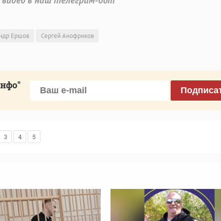
 видео в наш телеграм-бот
ндр Ершов
Сергей Анофриков
инфо"
Подписа
3
4
5