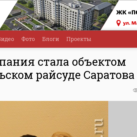
Видео
Фото
Блоги
Проекты
пания стала объектом
ьском райсуде Саратова