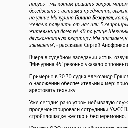
нибудь - мы хотим решить вопрос миром"
беседовать с истцами предметно, выясн
по улице Мичурина
Галина Безвуляк
, кото
желает получить от нас или 3 квартиры,
жительница дома № 49 по улице Шевченк
двухкомнатную квартиру. Мы полагаем, ч
завышены", -
рассказал Сергей Анофриков
Вчера в судебном заседании истцы озву
"Мичурина 45" резонно указало оппонент
Примерно в 20.30 судья Александр Ерш
о наложении обеспечительных мер: прио
арестовать технику.
Уже сегодня рано утром небывалую слу
продемонстрировали сотрудники УФССП.
стройплощадке жестко и бесцеремонно.