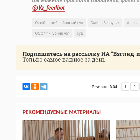
Вы можете прислать сообщения, фото и
@Vz_feedbot
Октябрьский районный суд
Галина Безвуляк
Алекса
ООО "Мичурина 45"
суд
Подпишитесь на рассылку ИА "Взгляд-
Только самое важное за день
Рейтинг:
3.34
1
2
РЕКОМЕНДУЕМЫЕ МАТЕРИАЛЫ