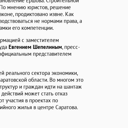
новление Ершова. Строительной
 По мнению юристов, решение
аконе, продиктовано извне. Как
водствоваться не нормами права, а
амки его компетенции.
ормацией с заместителем
суда
Евгением Шепелиным
, пресс-
 официальным представителем
ей реального сектора экономики,
аратовской области. Во многом это
труктур и граждан идти на шантаж
 действий может стать отказ
т участия в проектах по
ийного жилья в центре Саратова.