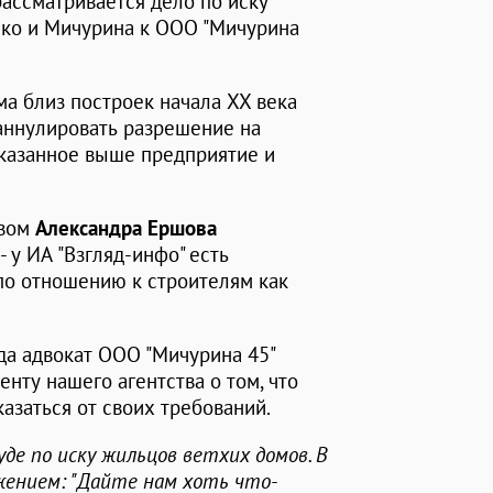
ассматривается дело по иску
нко и Мичурина к ООО "Мичурина
ма близ построек начала XX века
 аннулировать разрешение на
указанное выше предприятие и
твом
Александра
Ершова
 у ИА "Взгляд-инфо" есть
по отношению к строителям как
да адвокат ООО "Мичурина 45"
нту нашего агентства о том, что
казаться от своих требований.
уде по иску жильцов ветхих домов. В
жением: "Дайте нам хоть что-