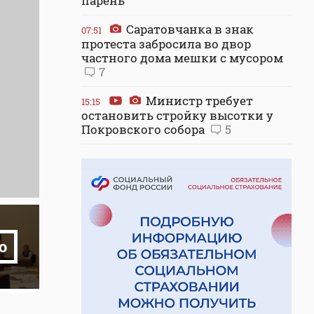
парень
Саратовчанка в знак
07:51
протеста забросила во двор
частного дома мешки с мусором
7
Министр требует
15:15
остановить стройку высотки у
Покровского собора
5
о