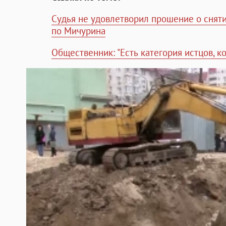
Судья не удовлетворил прошение о сняти
по Мичурина
Общественник: "Есть категория истцов, к