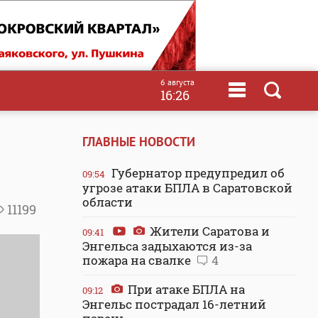
6 августа
16:26
ГЛАВНЫЕ НОВОСТИ
Губернатор предупредил об
09:54
угрозе атаки БПЛА в Саратовской
области
11199
Жители Саратова и
09:41
Энгельса задыхаются из-за
пожара на свалке
4
При атаке БПЛА на
09:12
Энгельс пострадал 16-летний