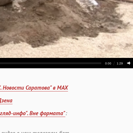
". Новости Саратова" в MAX
Дзена
згляд-инфо". Вне формата"
: