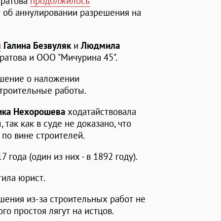
аратова
продолжилось
у об аннулировании разрешения на
и
Галина Безвуляк
и
Людмила
ратова и ООО "Мичурина 45".
шение о наложении
троительные работы.
ка Нехорошева
ходатайствовала
так как в суде не доказано, что
по вине строителей.
 года (один из них - в 1892 году).
етила юрист.
шения из-за строительных работ не
го простоя лягут на истцов.