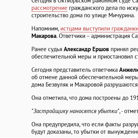
Сегодня в Октябрьском районном суде С
рассмотрение
гражданского дела по иск
строительство дома по улице Мичурина.
Напомним,
истцами выступили гражданк
Макарова
. Ответчики – администрация Са
Ранее судья
Александр Ершов
принял ре
обеспечительной меры и приостановил с
Сегодня представитель ответчика
Анжели
об отмене данной обеспечительной меры, 
дома Безвуляк и Макаровой разрушаются 
Она отметила, что дома построены до 1917
"Застройщику наносятся убытки"
, - отм
Она предупредила, что если факты разру
будут доказаны, то убытки от вынужденно