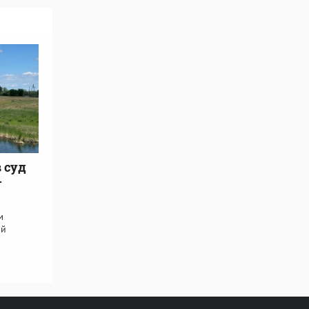
 суд
-
м
ий