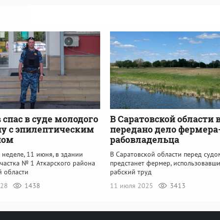
 спас в суде молодого
В Саратовской области в
у с эпилептическим
передано дело фермера
пом
рабовладельца
неделе, 11 июня, в здании
В Саратовской области перед судо
участка № 1 Аткарского района
предстанет фермер, использовавш
й области
рабский труд
:28
1438
11 июля 2025
3413