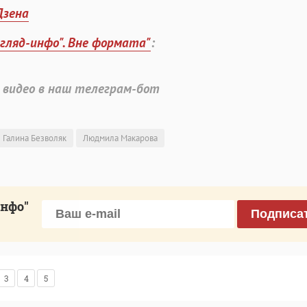
Дзена
згляд-инфо". Вне формата"
:
 видео в наш телеграм-бот
Галина Безволяк
Людмила Макарова
инфо"
Подписа
3
4
5