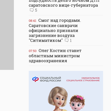
подсудность дела о ночном ДТП
саратовского вице-губернатора
5
Смог над городами.
08:41
Саратовские санврачи
официально признали
загрязнение воздуха
"Ситиматиком"
1
Олег Костин станет
07:50
областным министром
здравоохранения