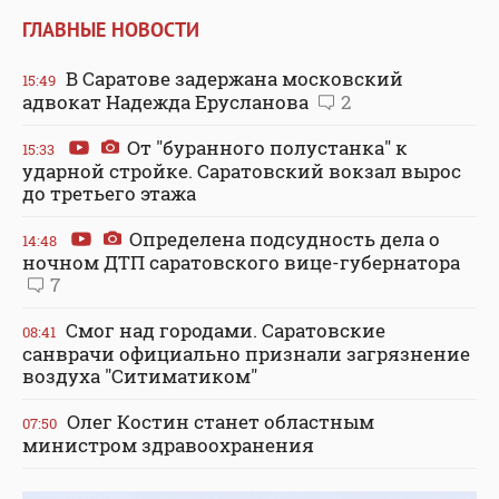
ГЛАВНЫЕ НОВОСТИ
В Саратове задержана московский
15:49
адвокат Надежда Ерусланова
2
От "буранного полустанка" к
15:33
ударной стройке. Саратовский вокзал вырос
до третьего этажа
Определена подсудность дела о
14:48
ночном ДТП саратовского вице-губернатора
7
Смог над городами. Саратовские
08:41
санврачи официально признали загрязнение
воздуха "Ситиматиком"
Олег Костин станет областным
07:50
министром здравоохранения