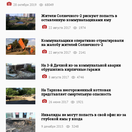
28 октября 2019
68049
Жители Солнечного-2 рискуют попасть в
оставленную коммунальщиками яму
22 августа 2017
1974
Коммунальщики оперативно отреагировали
на жалобу жителей Солнечного-2
22 августа 2017
2141
На 3-й Дачной из-за коммунальной аварии
обрушились кирпичные гаражи
8 августа 2017
4746
На Тархова неогороженный котлован
представляет смертельную опасность
26 июня 2017
1921
Инвалиды не могут попасть в свой офис из-за
глубокой ямы у входа
9 декабря 2015
3248