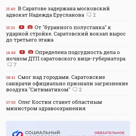
В Саратове задержана московский
15:49
адвокат Надежда Ерусланова
2
От "буранного полустанка" к
15:33
ударной стройке. Саратовский вокзал вырос
до третьего этажа
Определена подсудность дела о
14:48
ночном ДТП саратовского вице-губернатора
7
Смог над городами. Саратовские
08:41
санврачи официально признали загрязнение
воздуха "Ситиматиком"
2
Олег Костин станет областным
07:50
министром здравоохранения