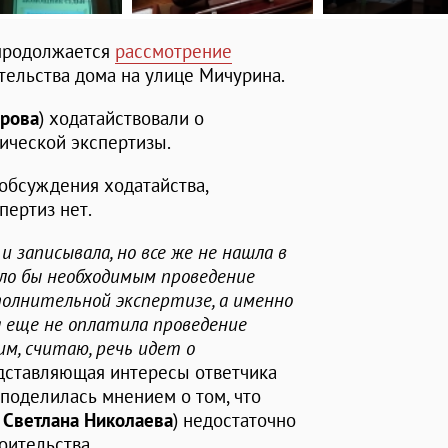
 продолжается
рассмотрение
тельства дома на улице Мичурина.
рова
) ходатайствовали о
ической экспертизы.
 обсуждения ходатайства,
пертиз нет.
и записывала, но все же не нашла в
ало бы необходимым проведение
полнительной экспертизе, а именно
а еще не оплатила проведение
им, считаю, речь идет о
редставляющая интересы ответчика
 поделилась мнением о том, что
т
Светлана Николаева
) недостаточно
оительства.