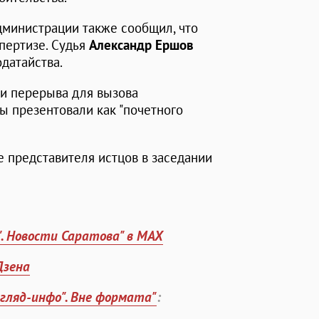
дминистрации также сообщил, что
пертизе. Судья
Александр Ершов
датайства.
ии перерыва для вызова
ы презентовали как "почетного
е представителя истцов в заседании
". Новости Саратова" в MAX
Дзена
згляд-инфо". Вне формата"
: