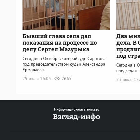
Бывший глава села дал
Два мил
показания на процессе по
дела. В
делу Сергея Мазурыка
продлил
под стр
Сегодня в Октябрьском райсуде Саратова
под председательством судьи Александра
Сегодня в 
Ермолаева
председате
29 июля 16:03
2665
23 июля 17
Информационное агентство