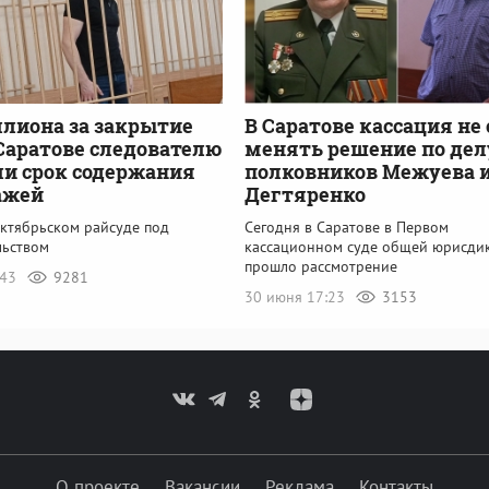
лиона за закрытие
В Саратове кассация не
 Саратове следователю
менять решение по дел
и срок содержания
полковников Межуева 
ажей
Дегтяренко
Октябрьском райсуде под
Сегодня в Саратове в Первом
льством
кассационном суде общей юрисди
прошло рассмотрение
:43
9281
30 июня 17:23
3153
О проекте
Вакансии
Реклама
Контакты