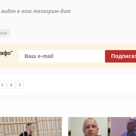
 видео в наш телеграм-бот
ршов
инфо"
Подписа
3
4
5