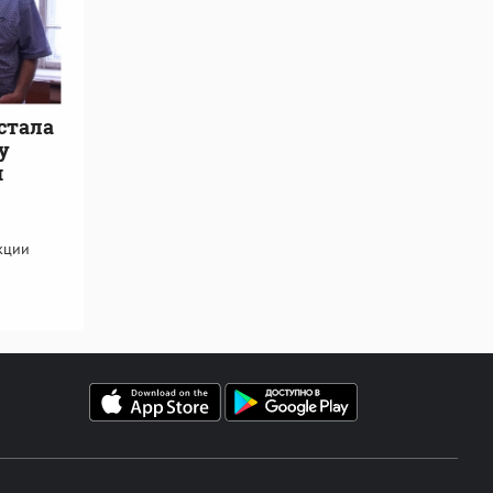
 стала
у
и
кции