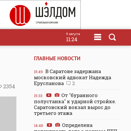
9 августа
11:24
ГЛАВНЫЕ НОВОСТИ
В Саратове задержана
15:49
московский адвокат Надежда
Ерусланова
2
2354
От "буранного
15:33
полустанка" к ударной стройке.
Саратовский вокзал вырос до
третьего этажа
Определена
14:48