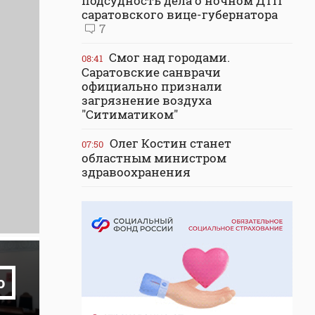
подсудность дела о ночном ДТП
саратовского вице-губернатора
7
Смог над городами.
08:41
Саратовские санврачи
официально признали
загрязнение воздуха
"Ситиматиком"
Олег Костин станет
07:50
областным министром
здравоохранения
о