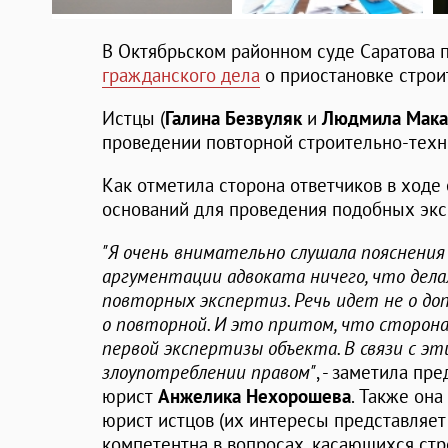
В Октябрьском районном суде Саратова
гражданского дела
о приостановке строи
Истцы (
Галина Безвуляк
и
Людмила Мака
проведении повторной строительно-техн
Как отметила сторона ответчиков в ходе
оснований для проведения подобных экс
"Я очень внимательно слушала пояснения 
аргументации адвоката ничего, что дел
повторных экспертиз. Речь идет не о до
о повторной. И это притом, что сторон
первой экспертизы объекта. В связи с эт
злоупотреблении правом"
, - заметила п
юрист
Анжелика Нехорошева
. Также она
юрист истцов (их интересы представляе
компетентна в вопросах, касающихся стр